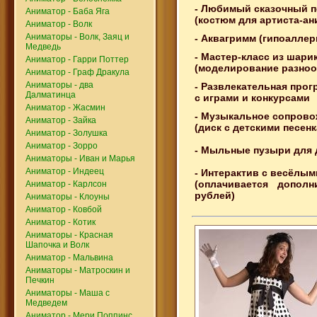
- Любимый сказочный 
Аниматор - Баба Яга
(костюм для артиста-ан
Аниматор - Волк
Аниматоры - Волк, Заяц и
- Аквагримм (гипоаллер
Медведь
- Мастер-класс из шари
Аниматор - Гарри Поттер
(моделирование разно
Аниматор - Граф Дракула
Аниматоры - два
- Развлекательная прог
Далматинца
с играми и конкурсами
Аниматор - Жасмин
- Музыкальное сопров
Аниматор - Зайка
(диск с детскими песен
Аниматор - Золушка
Аниматор - Зорро
- Мыльные пузыри для 
Аниматоры - Иван и Марья
Аниматор - Индеец
- Интерактив с весёлы
(оплачивается допол
Аниматор - Карлсон
рублей)
Аниматоры - Клоуны
Аниматор - Ковбой
Аниматор - Котик
Аниматоры - Красная
Шапочка и Волк
Аниматор - Мальвина
Аниматоры - Матроскин и
Печкин
Аниматоры - Маша с
Медведем
Аниматор - Мери Поппинс