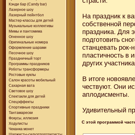
страсти.
Кэнди бар (Candy bar)
Лазерное шоу
На праздник к в
Лазерный пейнтбол
Мастер-классы для детей
собственной пер
Музыкальные коллективы
праздника. Для э
Мимы и пантомима
Огненное шоу
подготовить сно
Оригинальные номера
станцевать рок-н
Оформление шарами
Песочное шоу
пластичность в и
Праздничный торт
других участника
Программы праздников
Роботы трансформеры
Ростовые куклы
В итоге новоявл
Салон красоты мобильный
чествуют. Они и
Сахарная вата
Световое шоу
аплодисменты.
Спектакли для детей
Спецэффекты
Спортивные праздники
Удивительный пр
Тантамарески
Фокусы, иллюзия
С этой программой част
Ходулисты
Чеканка монет
Шаржисты-силуэтпортретисты