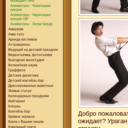
Крокодил Гена
Аниматоры - Черепашки
ниндзя
Аниматоры - Черепашки
ниндзя VIP
Аниматоры - Энгри Бердз
Аквагрим
Аква-тату
Аренда костюмов
Аттракционы
Ведущий на детский праздник
Видеосъёмка, фотосъемка
Выездная киностудия
Волшебная наука
Граффити
Детская дискотека
Детский коктейль-бар
Дрессированные животные
Живые статуи
Календарные праздники
Кейтеринг
Клоуны
Коктейль бар
Добро пожаловат
Кривые зеркала
ожидает? Ураган
Кукла с Вашим лицом
Кукольный театр