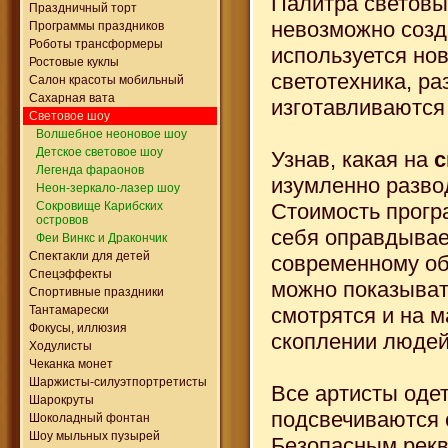
Палитра световы
Праздничный торт
невозможно созд
Программы праздников
Роботы трансформеры
используется но
Ростовые куклы
светотехника, р
Салон красоты мобильный
Сахарная вата
изготавливаются
Световое шоу
Волшебное неоновое шоу
Детское световое шоу
Узнав, какая на
с
Легенда фараонов
изумленно разво
Неон-зеркало-лазер шоу
Стоимость прогр
Сокровище Карибских
островов
себя оправдывае
Феи Винкс и Дракончик
Спектакли для детей
современному об
Спецэффекты
можно показыват
Спортивные праздники
смотрятся и на 
Тантамарески
Фокусы, иллюзия
скоплении людей
Ходулисты
Чеканка монет
Шаржисты-силуэтпортретисты
Все артисты оде
Шарокруты
подсвечиваются 
Шоколадный фонтан
Шоу мыльных пузырей
Безопасным рекв