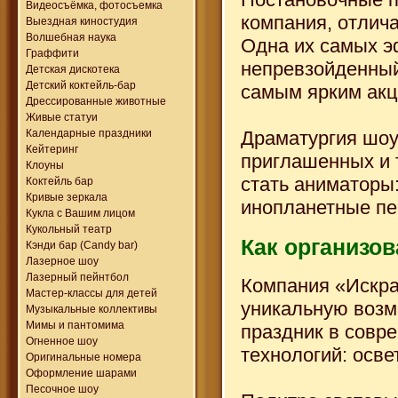
Видеосъёмка, фотосъемка
компания, отлич
Выездная киностудия
Волшебная наука
Одна их самых 
Граффити
непревзойденный
Детская дискотека
Детский коктейль-бар
самым ярким акц
Дрессированные животные
Живые статуи
Календарные праздники
Драматургия шоу
Кейтеринг
приглашенных и 
Клоуны
стать аниматоры:
Коктейль бар
Кривые зеркала
инопланетные пе
Кукла с Вашим лицом
Кукольный театр
Как организов
Кэнди бар (Candy bar)
Лазерное шоу
Лазерный пейнтбол
Компания «Искра
Мастер-классы для детей
уникальную возм
Музыкальные коллективы
Мимы и пантомима
праздник в совр
Огненное шоу
технологий: осве
Оригинальные номера
Оформление шарами
Песочное шоу