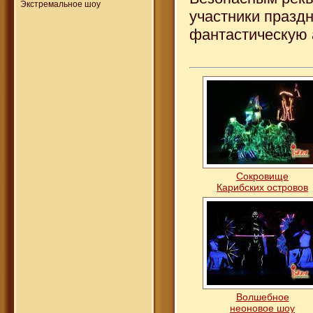
Экстремальное шоу
участники праздн
фантастическую 
Сокровище
Карибских островов
Волшебное
неоновое шоу