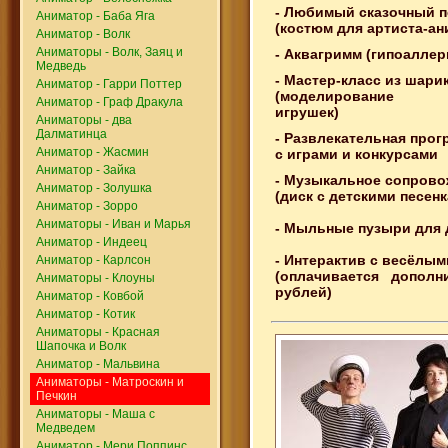
- Любимый сказочный 
Аниматор - Баба Яга
(костюм для артиста-ан
Аниматор - Волк
Аниматоры - Волк, Заяц и
- Аквагримм (гипоаллер
Медведь
- Мастер-класс из шари
Аниматор - Гарри Поттер
(моделирование р
Аниматор - Граф Дракула
игрушек)
Аниматоры - два
Далматинца
- Развлекательная прог
Аниматор - Жасмин
с играми и конкурсами
Аниматор - Зайка
- Музыкальное сопров
Аниматор - Золушка
(диск с детскими песен
Аниматор - Зорро
Аниматоры - Иван и Марья
- Мыльные пузыри для 
Аниматор - Индеец
- Интерактив с весёлы
Аниматор - Карлсон
(оплачивается допол
Аниматоры - Клоуны
рублей)
Аниматор - Ковбой
Аниматор - Котик
Аниматоры - Красная
Шапочка и Волк
Аниматор - Мальвина
Аниматоры - Матроскин и
Печкин
Аниматоры - Маша с
Медведем
Аниматор - Мери Поппинс