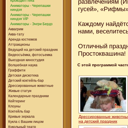
развлечениям (И
Крокодил Гена
Аниматоры - Черепашки
гусей», «Рифмы»
ниндзя
Аниматоры - Черепашки
ниндзя VIP
Каждому найдётс
Аниматоры - Энгри Бердз
Аквагрим
нами, веселитесь
Аква-тату
Аренда костюмов
Отличный праздн
Аттракционы
Ведущий на детский праздник
Простоквашина!
Видеосъёмка, фотосъемка
Выездная киностудия
С этой программой част
Волшебная наука
Граффити
Детская дискотека
Детский коктейль-бар
Дрессированные животные
Живые статуи
Календарные праздники
Кейтеринг
Клоуны
Коктейль бар
Дрессированные животн
Кривые зеркала
на детский праздник
Кукла с Вашим лицом
Кукольный театр