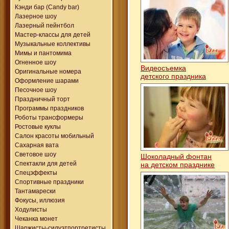
Кэнди бар (Candy bar)
Лазерное шоу
Лазерный пейнтбол
Мастер-классы для детей
Музыкальные коллективы
Мимы и пантомима
Огненное шоу
Видеосъемка
Оригинальные номера
детского праздника
Оформление шарами
Песочное шоу
Праздничный торт
Программы праздников
Роботы трансформеры
Ростовые куклы
Салон красоты мобильный
Сахарная вата
Световое шоу
Шоколадный фонтан
Спектакли для детей
на детском празднике
Спецэффекты
Спортивные праздники
Тантамарески
Фокусы, иллюзия
Ходулисты
Чеканка монет
Шаржисты-силуэтпортретисты