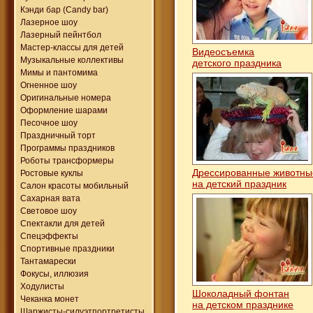
Кэнди бар (Candy bar)
Лазерное шоу
Лазерный пейнтбол
Мастер-классы для детей
Видеосъемка
Музыкальные коллективы
детского праздника
Мимы и пантомима
Огненное шоу
Оригинальные номера
Оформление шарами
Песочное шоу
Праздничный торт
Программы праздников
Роботы трансформеры
Дрессированные животн
Ростовые куклы
на детский праздник
Салон красоты мобильный
Сахарная вата
Световое шоу
Спектакли для детей
Спецэффекты
Спортивные праздники
Тантамарески
Фокусы, иллюзия
Ходулисты
Шоколадный фонтан
Чеканка монет
на детском празднике
Шаржисты-силуэтпортретисты