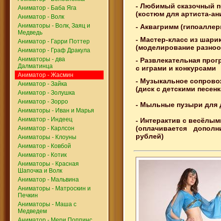
- Любимый сказочный 
Аниматор - Баба Яга
(костюм для артиста-ан
Аниматор - Волк
Аниматоры - Волк, Заяц и
- Аквагримм (гипоаллер
Медведь
- Мастер-класс из шари
Аниматор - Гарри Поттер
(моделирование разно
Аниматор - Граф Дракула
Аниматоры - два
- Развлекательная прог
Далматинца
с играми и конкурсами
Аниматор - Жасмин
- Музыкальное сопров
Аниматор - Зайка
(диск с детскими песен
Аниматор - Золушка
Аниматор - Зорро
- Мыльные пузыри для 
Аниматоры - Иван и Марья
Аниматор - Индеец
- Интерактив с весёлы
(оплачивается допол
Аниматор - Карлсон
рублей)
Аниматоры - Клоуны
Аниматор - Ковбой
Аниматор - Котик
Аниматоры - Красная
Шапочка и Волк
Аниматор - Мальвина
Аниматоры - Матроскин и
Печкин
Аниматоры - Маша с
Медведем
Аниматор - Мери Поппинс