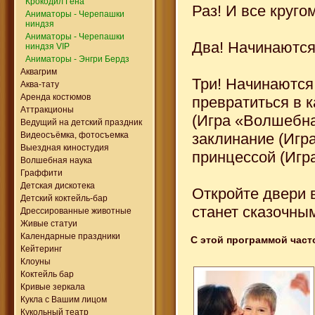
Крокодил Гена
Раз! И все круго
Аниматоры - Черепашки
ниндзя
Аниматоры - Черепашки
Два! Начинаются
ниндзя VIP
Аниматоры - Энгри Бердз
Аквагрим
Три! Начинаются
Аква-тату
Аренда костюмов
превратиться в 
Аттракционы
(Игра «Волшебна
Ведущий на детский праздник
заклинание (Игр
Видеосъёмка, фотосъемка
Выездная киностудия
принцессой (Игр
Волшебная наука
Граффити
Детская дискотека
Откройте двери 
Детский коктейль-бар
станет сказочны
Дрессированные животные
Живые статуи
Календарные праздники
С этой программой част
Кейтеринг
Клоуны
Коктейль бар
Кривые зеркала
Кукла с Вашим лицом
Кукольный театр