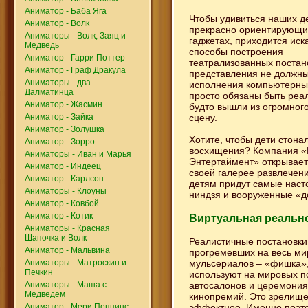
Аниматор - Баба Яга
Чтобы удивиться наших де
Аниматор - Волк
прекрасно ориентирующи
Аниматоры - Волк, Заяц и
гаджетах, приходится иск
Медведь
способы построения
Аниматор - Гарри Поттер
театрализованных постан
Аниматор - Граф Дракула
представления не должны
Аниматоры - два
исполнения компьютерным
Далматинца
просто обязаны быть реа
Аниматор - Жасмин
будто вышли из огромног
Аниматор - Зайка
сцену.
Аниматор - Золушка
Хотите, чтобы дети стонал
Аниматор - Зорро
восхищения? Компания «
Аниматоры - Иван и Марья
Энтертаймент» открывает
Аниматор - Индеец
своей галерее развлечени
Аниматор - Карлсон
детям придут самые нас
Аниматоры - Клоуны
ниндзя и вооруженные «д
Аниматор - Ковбой
Аниматор - Котик
Виртуальная реальн
Аниматоры - Красная
Шапочка и Волк
Реалистичные постановки
Аниматор - Мальвина
прогремевших на весь ми
мульсериалов – «фишка»,
Аниматоры - Матроскин и
Печкин
используют на мировых п
автосалонов и церемония
Аниматоры - Маша с
Медведем
кинопремий. Это зрелище
эффектное. Именно поэто
Аниматор - Мери Поппинс