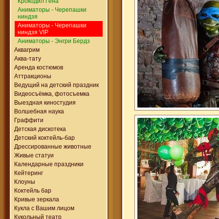
Крокодил Гена
Аниматоры - Черепашки
ниндзя
Аниматоры - Черепашки
ниндзя VIP
Аниматоры - Энгри Бердз
Аквагрим
Аква-тату
Аренда костюмов
Аттракционы
Ведущий на детский праздник
Видеосъёмка, фотосъемка
Выездная киностудия
Волшебная наука
Граффити
Детская дискотека
Детский коктейль-бар
Дрессированные животные
Живые статуи
Календарные праздники
Кейтеринг
Клоуны
Коктейль бар
Кривые зеркала
Кукла с Вашим лицом
Кукольный театр