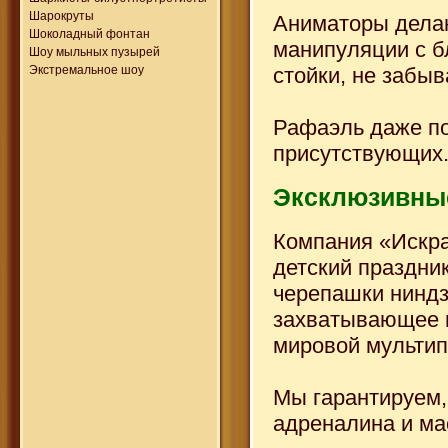
Шарокруты
Аниматоры делаю
Шоколадный фонтан
манипуляции с 
Шоу мыльных пузырей
стойки, не забыв
Экстремальное шоу
Рафаэль даже по
присутствующих
Эксклюзивные
Компания «Искра
детский праздни
черепашки ниндзя
захватывающее ш
мировой мультип
Мы гарантируем,
адреналина и ма