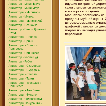
идущие по красной дорож
Аниматор - Микки Маус
сами становятся анимато
Аниматор - Мини Маус
в восторг своих детей.
Аниматоры - Милитари
Масштабы постановок чащ
Аниматор - Мишка
пределы клубной сцены.
Аниматоры - Монстр Хай
широкоформатные экраны
Аниматор - Незнайка
графикой становятся дек
Аниматор - Пеппи Длинный
подмостки выходят узнав
Чулок
персонажи.
Аниматоры - Пираты
Аниматор - Принц
Аниматоры - Принц и
Принцесса
Аниматор - Принцесса
Аниматор - Робин Гуд
Аниматор - Робот
Аниматоры - Скоморохи
Аниматоры - Смурфики
Аниматоры - Стиляги
Аниматоры - Тачки
Аниматоры - Трубадур и
Принцесса
Аниматоры - Феи Винкс
Аниматоры - Фиксики
Аниматор - Человек-паук
Аниматоры Чебурашка и