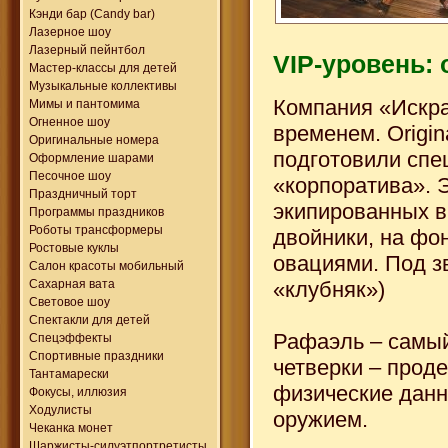
Кэнди бар (Candy bar)
Лазерное шоу
Лазерный пейнтбол
VIP-уровень: o
Мастер-классы для детей
Музыкальные коллективы
Компания «Искра
Мимы и пантомима
Огненное шоу
временем. Origin
Оригинальные номера
подготовили спе
Оформление шарами
Песочное шоу
«корпоратива». 
Праздничный торт
экипированных в
Программы праздников
Роботы трансформеры
двойники, на фо
Ростовые куклы
овациями. Под з
Салон красоты мобильный
«клубняк»)
Сахарная вата
Световое шоу
Спектакли для детей
Рафаэль – самый
Спецэффекты
Спортивные праздники
четверки – прод
Тантамарески
физические данн
Фокусы, иллюзия
Ходулисты
оружием.
Чеканка монет
Шаржисты-силуэтпортретисты