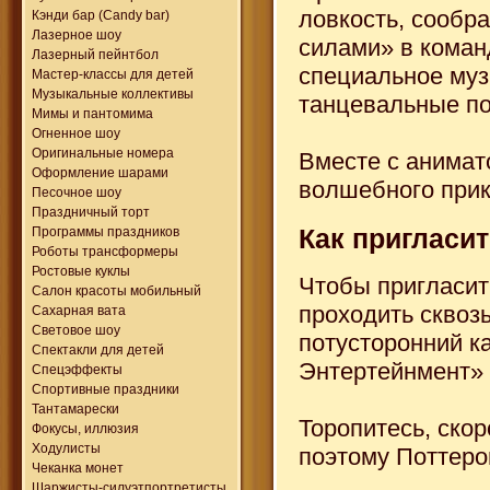
ловкость, сообр
Кэнди бар (Candy bar)
Лазерное шоу
силами» в коман
Лазерный пейнтбол
специальное муз
Мастер-классы для детей
Музыкальные коллективы
танцевальные по
Мимы и пантомима
Огненное шоу
Оригинальные номера
Вместе с анимат
Оформление шарами
волшебного прик
Песочное шоу
Праздничный торт
Как пригласит
Программы праздников
Роботы трансформеры
Ростовые куклы
Чтобы пригласит
Салон красоты мобильный
проходить сквозь
Сахарная вата
Световое шоу
потусторонний к
Спектакли для детей
Энтертейнмент» 
Спецэффекты
Спортивные праздники
Тантамарески
Торопитесь, скор
Фокусы, иллюзия
Ходулисты
поэтому Поттеров
Чеканка монет
Шаржисты-силуэтпортретисты