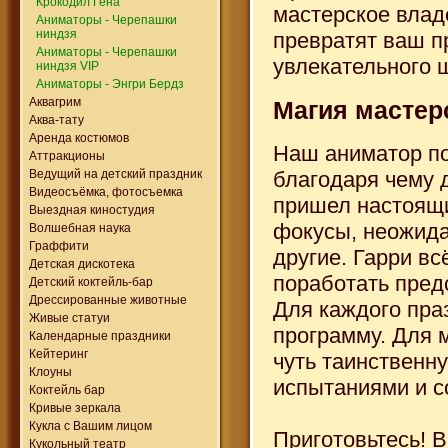
Крокодил Гена
мастерское влад
Аниматоры - Черепашки
ниндзя
превратят ваш п
Аниматоры - Черепашки
увлекательного 
ниндзя VIP
Аниматоры - Энгри Бердз
Аквагрим
Магия мастер
Аква-тату
Аренда костюмов
Наш аниматор по
Аттракционы
Ведущий на детский праздник
благодаря чему д
Видеосъёмка, фотосъемка
пришел настоящи
Выездная киностудия
фокусы, неожида
Волшебная наука
Граффити
другие. Гарри вс
Детская дискотека
поработать пред
Детский коктейль-бар
Дрессированные животные
Для каждого пра
Живые статуи
программу. Для 
Календарные праздники
Кейтеринг
чуть таинственн
Клоуны
испытаниями и с
Коктейль бар
Кривые зеркала
Кукла с Вашим лицом
Приготовьтесь! 
Кукольный театр