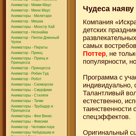
Аниматор - Микки Маус
Чудеса наяву
Аниматор - Мини Маус
Аниматоры - Милитари
Компания «Искра
Аниматор - Мишка
Аниматоры - Монстр Хай
детских праздни
Аниматор - Незнайка
развлекательных
Аниматор - Пеппи Длинный
Чулок
самых востребов
Аниматоры - Пираты
Поттер
, не толь
Аниматор - Принц
Аниматоры - Принц и
популярности, н
Принцесса
Аниматор - Принцесса
Аниматор - Робин Гуд
Программа с уча
Аниматор - Робот
индивидуально, 
Аниматоры - Скоморохи
Аниматоры - Смурфики
Талантливый вол
Аниматоры - Стиляги
естественно, ис
Аниматоры - Тачки
Аниматоры - Трубадур и
таинственности 
Принцесса
спецэффектов.
Аниматоры - Феи Винкс
Аниматоры - Фиксики
Аниматор - Человек-паук
Оригинальный сц
Аниматоры Чебурашка и