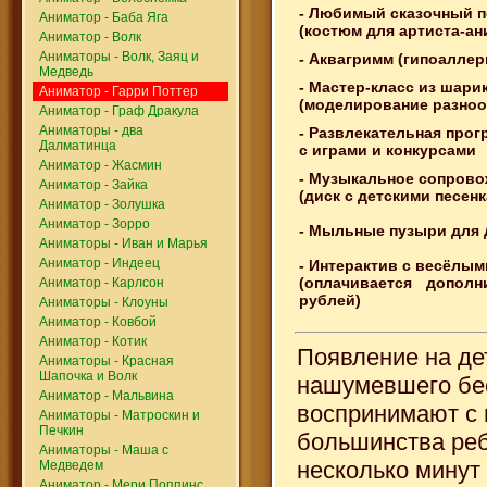
- Любимый сказочный 
Аниматор - Баба Яга
(костюм для артиста-ан
Аниматор - Волк
Аниматоры - Волк, Заяц и
- Аквагримм (гипоаллер
Медведь
- Мастер-класс из шари
Аниматор - Гарри Поттер
(моделирование разно
Аниматор - Граф Дракула
Аниматоры - два
- Развлекательная прог
Далматинца
с играми и конкурсами
Аниматор - Жасмин
- Музыкальное сопров
Аниматор - Зайка
(диск с детскими песен
Аниматор - Золушка
Аниматор - Зорро
- Мыльные пузыри для 
Аниматоры - Иван и Марья
Аниматор - Индеец
- Интерактив с весёлы
(оплачивается допол
Аниматор - Карлсон
рублей)
Аниматоры - Клоуны
Аниматор - Ковбой
Аниматор - Котик
Появление на де
Аниматоры - Красная
Шапочка и Волк
нашумевшего бе
Аниматор - Мальвина
воспринимают с 
Аниматоры - Матроскин и
Печкин
большинства ребя
Аниматоры - Маша с
несколько минут
Медведем
Аниматор - Мери Поппинс