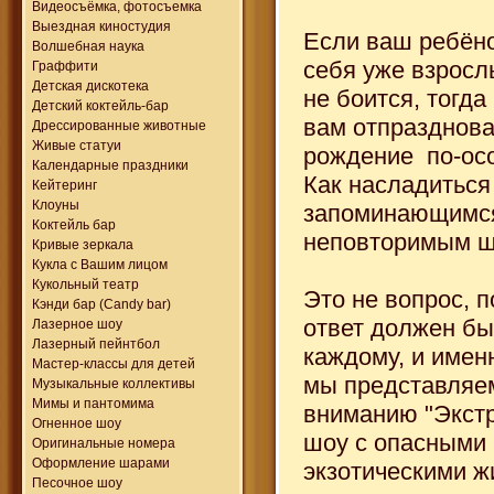
Видеосъёмка, фотосъемка
Выездная киностудия
Если ваш ребёно
Волшебная наука
себя уже взросл
Граффити
Детская дискотека
не боится, тогд
Детский коктейль-бар
вам отпразднова
Дрессированные животные
Живые статуи
рождение по-ос
Календарные праздники
Как насладиться
Кейтеринг
Клоуны
запоминающимся
Коктейль бар
неповторимым 
Кривые зеркала
Кукла с Вашим лицом
Кукольный театр
Это не вопрос, п
Кэнди бар (Candy bar)
ответ должен бы
Лазерное шоу
Лазерный пейнтбол
каждому, и имен
Мастер-классы для детей
мы представляе
Музыкальные коллективы
Мимы и пантомима
вниманию "Экст
Огненное шоу
шоу с опасными
Оригинальные номера
Оформление шарами
экзотическими ж
Песочное шоу