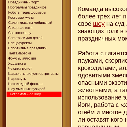
Праздничный торт
Команда высоког
Программы праздников
Роботы трансформеры
более трех лет 
Ростовые куклы
своё
шоу
на суд 
Салон красоты мобильный
Сахарная вата
знающих толк в 
Световое шоу
праздничных мо
Спектакли для детей
Спецэффекты
Спортивные праздники
Работа с гигант
Тантамарески
Фокусы, иллюзия
пауками, скорпи
Ходулисты
крокодилами, ал
Чеканка монет
ядовитыми змея
Шаржисты-силуэтпортретисты
Шарокруты
опасными экзот
Шоколадный фонтан
животными, а та
Шоу мыльных пузырей
Экстремальное шоу
использование 
йоги, работа с 
огнём и многое 
ли оставят кого-
равнодушным.