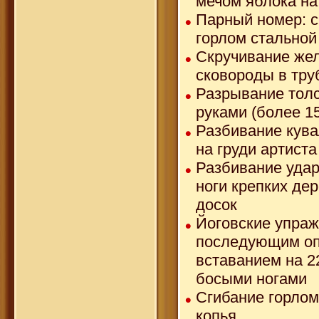
мечом яблока на
Парный номер: с
горлом стальной
Скручивание же
сковороды в тру
Разрывание толс
руками (более 15
Разбивание кув
на груди артиста
Разбивание удар
ноги крепких де
досок
Йоговские упраж
последующим о
вставанием на 2
босыми ногами
Сгибание горлом
копья