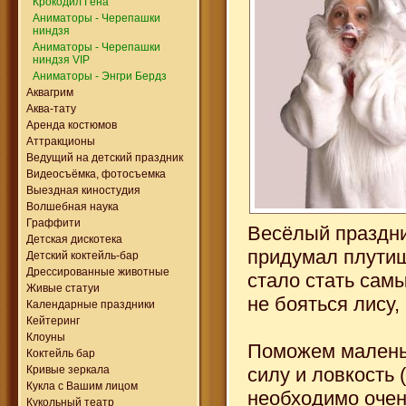
Крокодил Гена
Аниматоры - Черепашки
ниндзя
Аниматоры - Черепашки
ниндзя VIP
Аниматоры - Энгри Бердз
Аквагрим
Аква-тату
Аренда костюмов
Аттракционы
Ведущий на детский праздник
Видеосъёмка, фотосъемка
Выездная киностудия
Волшебная наука
Граффити
Весёлый праздни
Детская дискотека
придумал плутиш
Детский коктейль-бар
Дрессированные животные
стало стать сам
Живые статуи
не бояться лису,
Календарные праздники
Кейтеринг
Клоуны
Поможем малень
Коктейль бар
силу и ловкость 
Кривые зеркала
Кукла с Вашим лицом
необходимо очен
Кукольный театр