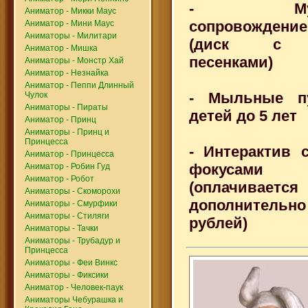
- Музык
Аниматор - Микки Маус
сопровождение
Аниматор - Мини Маус
Аниматоры - Милитари
(диск с д
Аниматор - Мишка
песенками)
Аниматоры - Монстр Хай
Аниматор - Незнайка
Аниматор - Пеппи Длинный
- Мыльные п
Чулок
Аниматоры - Пираты
детей до 5 лет
Аниматор - Принц
Аниматоры - Принц и
Принцесса
- Интерактив 
Аниматор - Принцесса
фокусами
Аниматор - Робин Гуд
Аниматор - Робот
(оплачивается
Аниматоры - Скоморохи
дополнитель
Аниматоры - Смурфики
Аниматоры - Стиляги
рублей)
Аниматоры - Тачки
Аниматоры - Трубадур и
Принцесса
Аниматоры - Феи Винкс
Аниматоры - Фиксики
Аниматор - Человек-паук
Аниматоры Чебурашка и