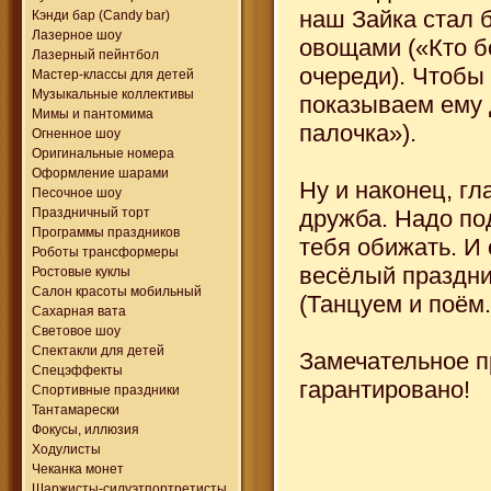
наш Зайка стал 
Кэнди бар (Candy bar)
Лазерное шоу
овощами («Кто б
Лазерный пейнтбол
очереди). Чтобы
Мастер-классы для детей
Музыкальные коллективы
показываем ему 
Мимы и пантомима
палочка»).
Огненное шоу
Оригинальные номера
Оформление шарами
Ну и наконец, гл
Песочное шоу
дружба. Надо под
Праздничный торт
Программы праздников
тебя обижать. И 
Роботы трансформеры
весёлый праздник
Ростовые куклы
Салон красоты мобильный
(Танцуем и поём.
Сахарная вата
Световое шоу
Спектакли для детей
Замечательное п
Спецэффекты
гарантировано!
Спортивные праздники
Тантамарески
Фокусы, иллюзия
Ходулисты
Чеканка монет
Шаржисты-силуэтпортретисты