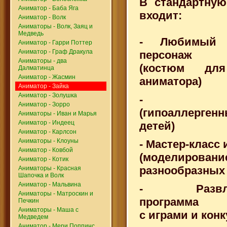
В стандартную
Аниматор - Баба Яга
входит:
Аниматор - Волк
Аниматоры - Волк, Заяц и
Медведь
- Любимый 
Аниматор - Гарри Поттер
Аниматор - Граф Дракула
персонаж
Аниматоры - два
(костюм для
Далматинца
Аниматор - Жасмин
аниматора)
Аниматор - Зайка
Аниматор - Золушка
- Аква
Аниматор - Зорро
(гипоаллерг
Аниматоры - Иван и Марья
Аниматор - Индеец
детей)
Аниматор - Карлсон
Аниматоры - Клоуны
- Мастер-класс
Аниматор - Ковбой
(моделировани
Аниматор - Котик
разнообразных
Аниматоры - Красная
Шапочка и Волк
Аниматор - Мальвина
- Развлек
Аниматоры - Матроскин и
программа
Печкин
Аниматоры - Маша с
с играми и кон
Медведем
Аниматор - Мери Поппинс