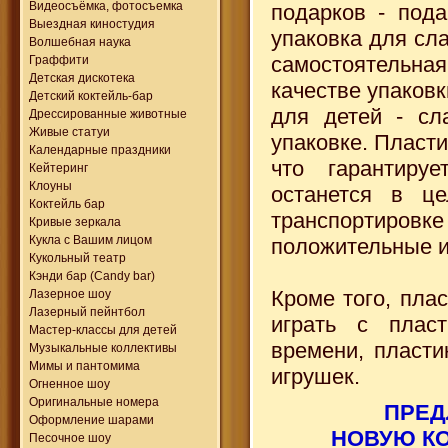
Видеосъёмка, фотосъемка
подарков - пода
Выездная киностудия
упаковка для сла
Волшебная наука
самостоятельна
Граффити
Детская дискотека
качестве упаков
Детский коктейль-бар
для детей - сл
Дрессированные животные
Живые статуи
упаковке. Пласти
Календарные праздники
что гарантиру
Кейтеринг
Клоуны
останется в це
Коктейль бар
транспортировк
Кривые зеркала
Кукла с Вашим лицом
положительные и
Кукольный театр
Кэнди бар (Candy bar)
Кроме того, плас
Лазерное шоу
Лазерный пейнтбол
играть с плас
Мастер-классы для детей
времени, пласти
Музыкальные коллективы
Мимы и пантомима
игрушек.
Огненное шоу
Оригинальные номера
ПРЕД
Оформление шарами
НОВУЮ К
Песочное шоу