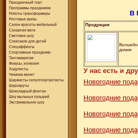
Праздничный торт
Программы праздников
В
Роботы трансформеры
Ростовые куклы
Продукция
Салон красоты мобильный
Сахарная вата
Световое шоу
Спектакли для детей
Волшебн
Спецэффекты
домик
Спортивные праздники
Тантамарески
Фокусы, иллюзия
У нас есть и др
Ходулисты
Чеканка монет
Новогодние подар
Шаржисты-силуэтпортретисты
Шарокруты
Шоколадный фонтан
Новогодние подар
Шоу мыльных пузырей
Экстремальное шоу
Новогодние пода
Новогодние пода