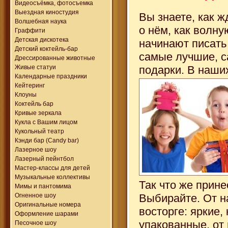
Видеосъёмка, фотосъемка
Выездная киностудия
Вы знаете, как 
Волшебная наука
о нём, как волн
Граффити
Детская дискотека
начинают писать
Детский коктейль-бар
самые лучшие, 
Дрессированные животные
Живые статуи
подарки. В наши
Календарные праздники
Кейтеринг
Клоуны
Коктейль бар
Кривые зеркала
Кукла с Вашим лицом
Кукольный театр
Кэнди бар (Candy bar)
Лазерное шоу
Лазерный пейнтбол
Мастер-классы для детей
Музыкальные коллективы
Так что же прин
Мимы и пантомима
Огненное шоу
Выбирайте. От н
Оригинальные номера
восторге: яркие
Оформление шарами
упакованные, от 
Песочное шоу