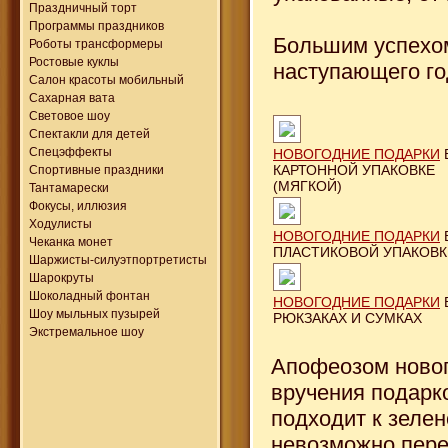
Праздничный торт
Программы праздников
Большим успехом
Роботы трансформеры
Ростовые куклы
наступающего го
Салон красоты мобильный
Сахарная вата
Световое шоу
Спектакли для детей
Спецэффекты
НОВОГОДНИЕ ПОД
АРКИ
КАРТОННОЙ УПАКОВКЕ
Спортивные праздники
(МЯГКОЙ)
Тантамарески
Фокусы, иллюзия
Ходулисты
НОВОГОДНИЕ ПОДАРК
И
Чеканка монет
ПЛАСТИКОВОЙ УПАКОВК
Шаржисты-силуэтпортретисты
Шарокруты
Шоколадный фонтан
НОВОГОДНИЕ ПОДАРКИ
Шоу мыльных пузырей
РЮКЗАКАХ И СУМКАХ
Экстремальное шоу
Апофеозом новог
вручения подарко
подходит к зелен
невозможно пере