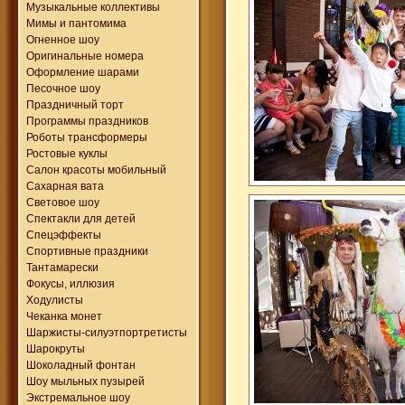
Музыкальные коллективы
Мимы и пантомима
Огненное шоу
Оригинальные номера
Оформление шарами
Песочное шоу
Праздничный торт
Программы праздников
Роботы трансформеры
Ростовые куклы
Салон красоты мобильный
Сахарная вата
Световое шоу
Спектакли для детей
Спецэффекты
Спортивные праздники
Тантамарески
Фокусы, иллюзия
Ходулисты
Чеканка монет
Шаржисты-силуэтпортретисты
Шарокруты
Шоколадный фонтан
Шоу мыльных пузырей
Экстремальное шоу