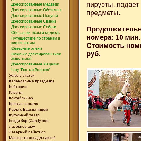
пируэты, подает
Дрессированные Медведи
Дрессированные Обезьяны
предметы.
Дрессированные Попугаи
Дрессированные Свинки
Дрессированные Собаки
Продолжительн
Обезьянки, козы и медведь
номера: 10 мин.
Путешествие по странам и
континентам
Стоимость номе
Северные олени
руб.
Фокусы с дрессированными
животными
Дрессированные Хищники
Шоу "Гость с Востока"
Живые статуи
Календарные праздники
Кейтеринг
Клоуны
Коктейль бар
Кривые зеркала
Кукла с Вашим лицом
Кукольный театр
Кэнди бар (Candy bar)
Лазерное шоу
Лазерный пейнтбол
Мастер-классы для детей