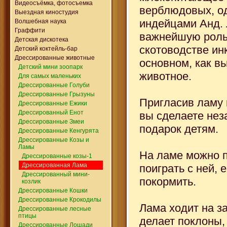
Видеосъёмка, фотосъемка
верблюдовых, о
Выездная киностудия
индейцами Анд. 
Волшебная наука
Граффити
важнейшую роль
Детская дискотека
скотоводстве инк
Детский коктейль-бар
Дрессированные животные
основном, как в
Детский мини зоопарк
животное.
Для самых маленьких
Дрессированные Голуби
Дрессированные Грызуны
Пригласив ламу 
Дрессированные Ежики
Дрессированный Енот
вы сделаете не
Дрессированные Змеи
подарок детям.
Дрессированные Кенгурята
Дрессированные Козы и
Ламы
На ламе можно п
Дрессированные козы-1
Дрессированная Лама
поиграть с ней, 
Дрессированный мини-
покормить.
козлик
Дрессированные Кошки
Дрессированные Крокодилы
Лама ходит на за
Дрессированные лесные
птицы
делает поклоны,
Дрессированные Лошади