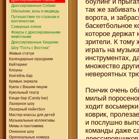
боулинг и прыгат
Дрессированные Собаки
так же забивать 
Обезьянки, козы и медведь
ворота, и забрас
Путешествие по странам и
континентам
баскетбольное к
Северные олени
которое держат
Фокусы с дрессированными
животными
зрители. К тому 
Дрессированные Хищники
Шоу "Гость с Востока"
играть на музык
Живые статуи
инструментах, д
Календарные праздники
множество други
Кейтеринг
Клоуны
невероятных трю
Коктейль бар
Кривые зеркала
Кукла с Вашим лицом
Пончик очень о
Кукольный театр
милый поросенок
Кэнди бар (Candy bar)
Лазерное шоу
ходит восьмерки
Лазерный пейнтбол
коврик, пролезае
Мастер-классы для детей
Музыкальные коллективы
и послушно вып
Мимы и пантомима
команды даже с
Огненное шоу
дрессировщиков
Оригинальные номера