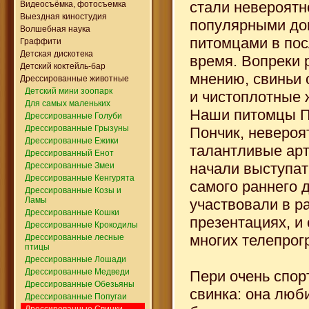
стали невероятн
Видеосъёмка, фотосъемка
Выездная киностудия
популярными д
Волшебная наука
питомцами в по
Граффити
Детская дискотека
время. Вопреки
Детский коктейль-бар
мнению, свиньи 
Дрессированные животные
Детский мини зоопарк
и чистоплотные 
Для самых маленьких
Наши питомцы П
Дрессированные Голуби
Дрессированные Грызуны
Пончик, невероя
Дрессированные Ежики
талантливые арт
Дрессированный Енот
начали выступат
Дрессированные Змеи
Дрессированные Кенгурята
самого раннего д
Дрессированные Козы и
Ламы
участвовали в р
Дрессированные Кошки
презентациях, и
Дрессированные Крокодилы
многих телепрог
Дрессированные лесные
птицы
Дрессированные Лошади
Дрессированные Медведи
Пери очень спор
Дрессированные Обезьяны
свинка: она люби
Дрессированные Попугаи
Дрессированные Свинки