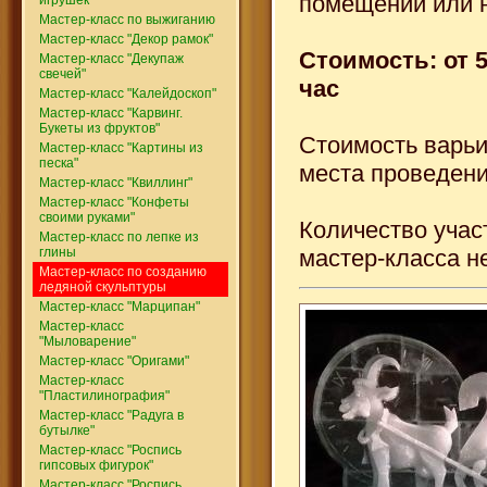
помещении или н
Мастер-класс по выжиганию
Мастер-класс "Декор рамок"
Cтоимость: от 50
Мастер-класс "Декупаж
свечей"
час
Мастер-класс "Калейдоскоп"
Мастер-класс "Карвинг.
Букеты из фруктов"
Стоимость варьи
Мастер-класс "Картины из
песка"
места проведени
Мастер-класс "Квиллинг"
Мастер-класс "Конфеты
своими руками"
Количество учас
Мастер-класс по лепке из
глины
мастер-класса н
Мастер-класс по созданию
ледяной скульптуры
Мастер-класс "Марципан"
Мастер-класс
"Мыловарение"
Мастер-класс "Оригами"
Мастер-класс
"Пластилинография"
Мастер-класс "Радуга в
бутылке"
Мастер-класс "Роспись
гипсовых фигурок"
Мастер-класс "Роспись