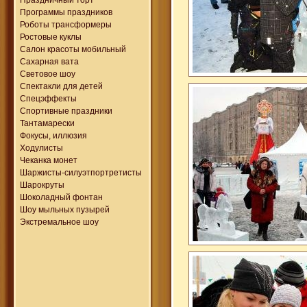
Программы праздников
Роботы трансформеры
Ростовые куклы
Салон красоты мобильный
Сахарная вата
Световое шоу
Спектакли для детей
Спецэффекты
Спортивные праздники
Тантамарески
Фокусы, иллюзия
Ходулисты
Чеканка монет
Шаржисты-силуэтпортретисты
Шарокруты
Шоколадный фонтан
Шоу мыльных пузырей
Экстремальное шоу