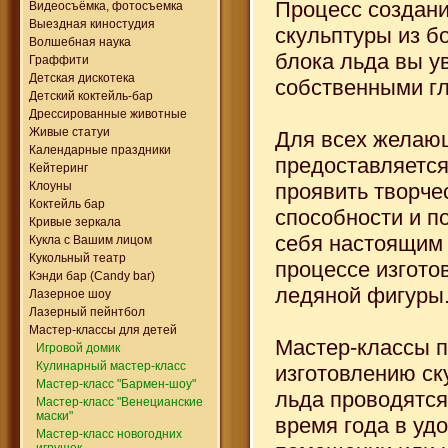
Процесс создан
Видеосъёмка, фотосъемка
Выездная киностудия
скульптуры из б
Волшебная наука
блока льда вы у
Граффити
Детская дискотека
собственными гл
Детский коктейль-бар
Дрессированные животные
Живые статуи
Для всех желаю
Календарные праздники
предоставляетс
Кейтеринг
Клоуны
проявить творче
Коктейль бар
способности и п
Кривые зеркала
себя настоящим
Кукла с Вашим лицом
Кукольный театр
процессе изгото
Кэнди бар (Candy bar)
ледяной фигуры
Лазерное шоу
Лазерный пейнтбол
Мастер-классы для детей
Мастер-классы 
Игровой домик
Кулинарный мастер-класс
изготовлению ск
Мастер-класс "Бармен-шоу"
льда проводятся
Мастер-класс "Венецианские
маски"
время года в уд
Мастер-класс новогодних
игрушек