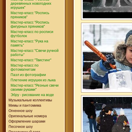
деревянных новогодних
игрушек"
Мастер-класс "Роспись
пряников"
Мастер-класс "Роспись
фигурных пряников"
Мастер-класс по росписи
футболок
Мастер-класс "Рука на
память"
Мастер-класс "Свечи ручной
работы"
Мастер-класс "Твистинг"
Мастер-класс по
фотомагнитам
Пазл из фотографии
Плетение игрушек из лыка
Мастер-класс "Резные свечи
своими руками"
Эбру - рисование на воде
Музыкальные коллективы
Мимы и пантомима
Огненное шоу
Оригинальные номера
Оформление шарами
Песочное шоу
Праздничный торт