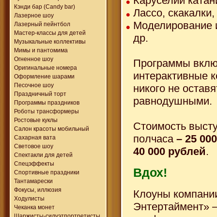
Каруселии катан
Кэнди бар (Candy bar)
Лассо, скакалки,
Лазерное шоу
Моделирование 
Лазерный пейнтбол
Мастер-классы для детей
др.
Музыкальные коллективы
Мимы и пантомима
Огненное шоу
Программы вкл
Оригинальные номера
интерактивные к
Оформление шарами
Песочное шоу
никого не оставя
Праздничный торт
равнодушными.
Программы праздников
Роботы трансформеры
Ростовые куклы
Стоимость высту
Салон красоты мобильный
полчаса
– 25 000
Сахарная вата
Световое шоу
40 000 рублей
.
Спектакли для детей
Спецэффекты
Вдох!
Спортивные праздники
Тантамарески
Фокусы, иллюзия
Клоуны компани
Ходулисты
Энтертаймент» 
Чеканка монет
Шаржисты-силуэтпортретисты