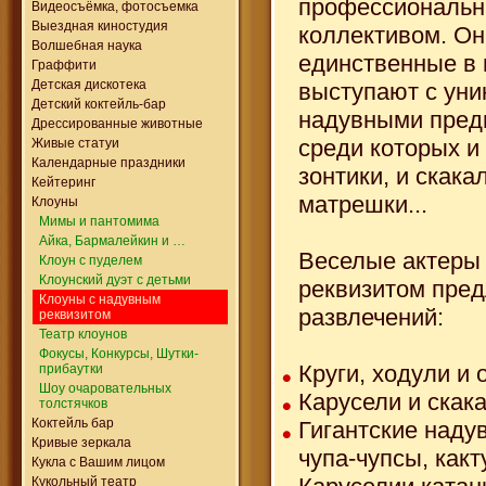
профессиональ
Видеосъёмка, фотосъемка
Выездная киностудия
коллективом. Он
Волшебная наука
единственные в
Граффити
Детская дискотека
выступают с ун
Детский коктейль-бар
надувными пред
Дрессированные животные
среди которых и 
Живые статуи
Календарные праздники
зонтики, и скакал
Кейтеринг
матрешки...
Клоуны
Мимы и пантомима
Айка, Бармалейкин и …
Веселые актеры
Клоун с пуделем
Клоунский дуэт с детьми
реквизитом пред
Клоуны с надувным
развлечений:
реквизитом
Театр клоунов
Фокусы, Конкурсы, Шутки-
Круги, ходули и 
прибаутки
Шоу очаровательных
Карусели и скака
толстячков
Коктейль бар
Гигантские наду
Кривые зеркала
чупа-чупсы, какт
Кукла с Вашим лицом
Кукольный театр