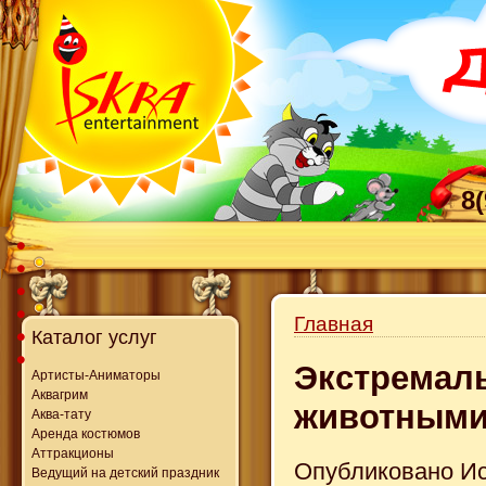
8
Главная
Каталог услуг
Экстремал
Артисты-Аниматоры
Аквагрим
животным
Аква-тату
Аренда костюмов
Аттракционы
Опубликовано Иск
Ведущий на детский праздник