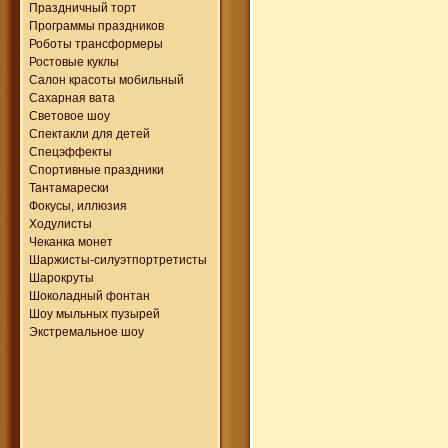
Праздничный торт
Программы праздников
Роботы трансформеры
Ростовые куклы
Салон красоты мобильный
Сахарная вата
Световое шоу
Спектакли для детей
Спецэффекты
Спортивные праздники
Тантамарески
Фокусы, иллюзия
Ходулисты
Чеканка монет
Шаржисты-силуэтпортретисты
Шарокруты
Шоколадный фонтан
Шоу мыльных пузырей
Экстремальное шоу