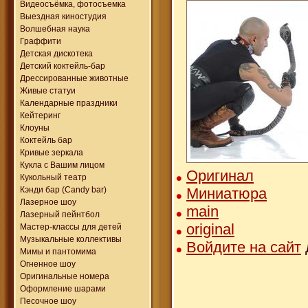
Видеосъёмка, фотосъемка
Выездная киностудия
Волшебная наука
Граффити
Детская дискотека
Детский коктейль-бар
Дрессированные животные
Живые статуи
Календарные праздники
Кейтеринг
Клоуны
Коктейль бар
Кривые зеркала
Кукла с Вашим лицом
Оригинал
Кукольный театр
Миниатюра
Кэнди бар (Candy bar)
Лазерное шоу
main
Лазерный пейнтбол
original
Мастер-классы для детей
Музыкальные коллективы
Войдите на сайт
Мимы и пантомима
Огненное шоу
Оригинальные номера
Оформление шарами
Песочное шоу