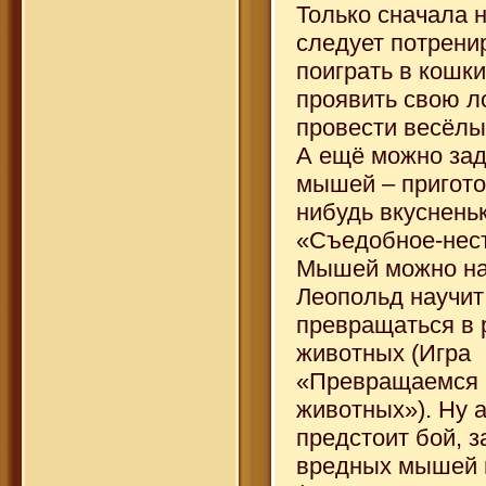
Только сначала 
следует потрени
поиграть в кошк
проявить свою л
провести весёлы
А ещё можно за
мышей – пригото
нибудь вкуснень
«Съедобное-нес
Мышей можно нап
Леопольд научит
превращаться в 
животных (Игра
«Превращаемся 
животных»). Ну а
предстоит бой, з
вредных мышей 