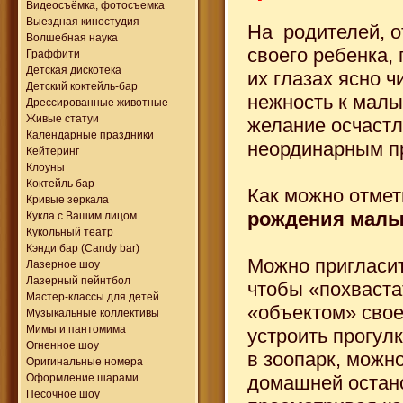
Видеосъёмка, фотосъемка
Выездная киностудия
На родителей, 
Волшебная наука
своего ребенка, 
Граффити
Детская дискотека
их глазах ясно ч
Детский коктейль-бар
нежность к малы
Дрессированные животные
Живые статуи
желание осчастл
Календарные праздники
неординарным п
Кейтеринг
Клоуны
Коктейль бар
Как можно отме
Кривые зеркала
рождения мал
Кукла с Вашим лицом
Кукольный театр
Кэнди бар (Candy bar)
Можно пригласит
Лазерное шоу
Лазерный пейнтбол
чтобы «похваста
Мастер-классы для детей
«объектом» сво
Музыкальные коллективы
Мимы и пантомима
устроить прогулк
Огненное шоу
в зоопарк, можн
Оригинальные номера
Оформление шарами
домашней остано
Песочное шоу