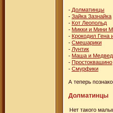
-
Долматинцы
-
Зайка Зазнайка
-
Кот Леопольд
-
Микки и Мини М
-
Крокодил Гена 
-
Смешарики
-
Лунтик
-
Маша и Медвед
-
Простоквашино
-
Смурфики
А теперь познак
Долматинцы
Нет такого малы