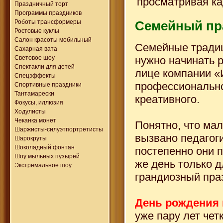
просматривая ка
Праздничный торт
Программы праздников
Роботы трансформеры
Семейный пр
Ростовые куклы
Салон красоты мобильный
Семейные традиц
Сахарная вата
нужно начинать р
Световое шоу
Спектакли для детей
лице компании «
Спецэффекты
профессионально
Спортивные праздники
Тантамарески
креативного.
Фокусы, иллюзия
Ходулисты
Чеканка монет
Понятно, что мал
Шаржисты-силуэтпортретисты
вызвано педагог
Шарокруты
Шоколадный фонтан
постепенно они п
Шоу мыльных пузырей
же день только д
Экстремальное шоу
грандиозный пра
День рождения
уже пару лет чет