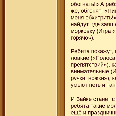
обогнать!» А реб
же, обгонят! «Ни
меня обхитрить!
найдут, где заяц
морковку (Игра 
горячо»).
Ребята покажут, 
ловкие («Полоса
препятствий»), к
внимательные (
ручки, ножки»), 
умеют петь и тан
И Зайке станет с
ребята такие мо
ещё и праздничн