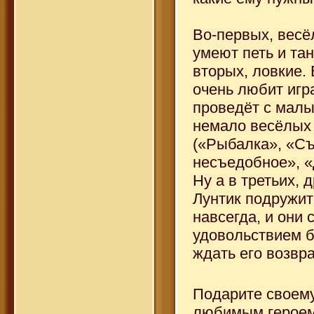
Во-первых, весёл
умеют петь и та
вторых, ловкие.
очень любит игр
проведёт с мал
немало весёлых 
(«Рыбалка», «С
несъедобное», «
Ну а в третьих, 
Лунтик подружит
навсегда, и они
удовольствием б
ждать его возвр
Подарите своем
любимым героем!