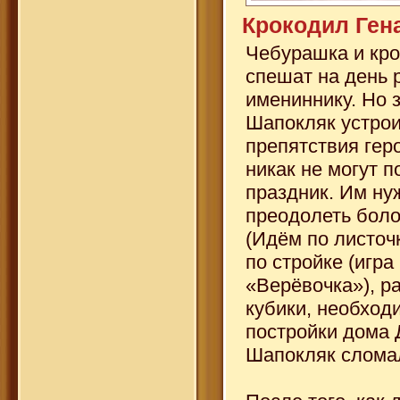
Крокодил Ген
Чебурашка и кро
спешат на день 
имениннику. Но 
Шапокляк устро
препятствия гер
никак не могут п
праздник. Им ну
преодолеть боло
(Идём по листоч
по стройке (игра
«Верёвочка»), р
кубики, необход
постройки дома
Шапокляк сломал