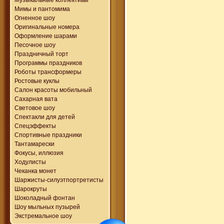
Мимы и пантомима
Огненное шоу
Оригинальные номера
Оформление шарами
Песочное шоу
Праздничный торт
Программы праздников
Роботы трансформеры
Ростовые куклы
Салон красоты мобильный
Сахарная вата
Световое шоу
Спектакли для детей
Спецэффекты
Спортивные праздники
Тантамарески
Фокусы, иллюзия
Ходулисты
Чеканка монет
Шаржисты-силуэтпортретисты
Шарокруты
Шоколадный фонтан
Шоу мыльных пузырей
Экстремальное шоу