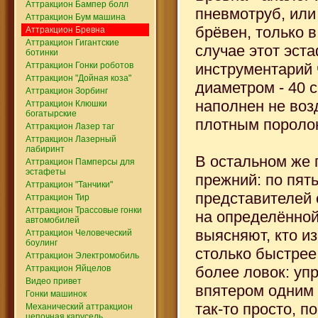
Аттракцион Бампер болл
пневмотруб, или
Аттракцион Бум машина
брёвен, только 
Аттракцион Бревна
Аттракцион Гигантские
случае этот эст
ботинки
инструментарий
Аттракцион Гонки роботов
Аттракцион "Дойная коза"
диаметром - 40 с
Аттракцион Зорбинг
наполнен не воз
Аттракцион Клюшки
богатырские
плотным пороло
Аттракцион Лазер таг
Аттракцион Лазерный
лабиринт
В остальном же 
Аттракцион Памперсы для
эстафеты
прежний: по пят
Аттракцион "Танчики"
представителей 
Аттракцион Тир
Аттракцион Трассовые гонки
на определённой
автомобилей
выясняют, кто из
Аттракцион Человеческий
боулинг
столько быстрее
Аттракцион Электромобиль
более ловок: уп
Аттракцион Яйцелов
Видео привет
впятером одним
Гонки машинок
так-то просто, п
Механический аттракцион
цепочная карусель