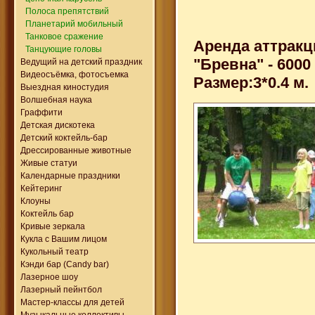
Полоса препятствий
Планетарий мобильный
Танковое сражение
Аренда аттракц
Танцующие головы
"Бревна" - 6000
Ведущий на детский праздник
Видеосъёмка, фотосъемка
Размер:3*0.4 м.
Выездная киностудия
Волшебная наука
Граффити
Детская дискотека
Детский коктейль-бар
Дрессированные животные
Живые статуи
Календарные праздники
Кейтеринг
Клоуны
Коктейль бар
Кривые зеркала
Кукла с Вашим лицом
Кукольный театр
Кэнди бар (Candy bar)
Лазерное шоу
Лазерный пейнтбол
Мастер-классы для детей
Музыкальные коллективы