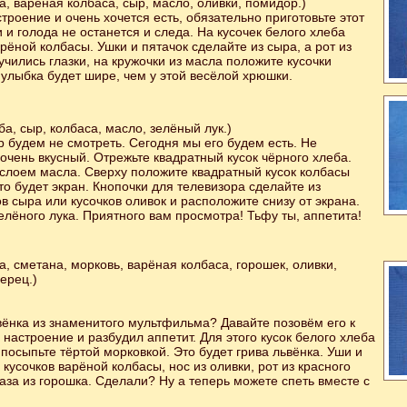
а, варёная колбаса, сыр, масло, оливки, помидор.)
троение и очень хочется есть, обязательно приготовьте этот
и и голода не останется и следа. На кусочек белого хлеба
рёной колбасы. Ушки и пятачок сделайте из сыра, а рот из
чились глазки, на кружочки из масла положите кусочки
 улыбка будет шире, чем у этой весёлой хрюшки.
а, сыр, колбаса, масло, зелёный лук.)
 будем не смотреть. Сегодня мы его будем есть. Не
-очень вкусный. Отрежьте квадратный кусок чёрного хлеба.
слоем масла. Сверху положите квадратный кусок колбасы
о будет экран. Кнопочки для телевизора сделайте из
в сыра или кусочков оливок и расположите снизу от экрана.
лёного лука. Приятного вам просмотра! Тьфу ты, аппетита!
а, сметана, морковь, варёная колбаса, горошек, оливки,
ерец.)
ёнка из знаменитого мультфильма? Давайте позовём его к
 настроение и разбудил аппетит. Для этого кусок белого хлеба
посыпьте тёртой морковкой. Это будет грива львёнка. Уши и
кусочков варёной колбасы, нос из оливки, рот из красного
лаза из горошка. Сделали? Ну а теперь можете спеть вместе с