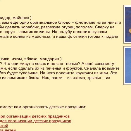
…
мидор, майонез.)
ь вам ещё одно оригинальное блюдо – флотилию из ветчины и
бы сделать кораблик, разрежьте огурец пополам. Сверху на
е парус – ломтик ветчины. На палубу положите кусочки
лайте волны из майонеза, и наша флотилия готова к подаче
 киви, изюм, яблоко, мандарин.)
х? Что они живут в лесах и не спят ночью? А ещё совы могут
ми, если сделать их из печенья и фруктов. Сначала возьмите
Это будет туловище. На него положите кружочки из киви. Это
 из ломтиков яблока. Нос, лапки – из изюма, крылья – из
омогут вам организовать детские праздники:
при организации детских праздников
для организации детских праздников
етей
ля детей