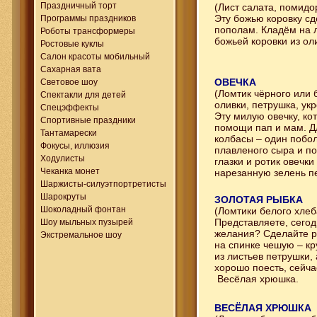
Праздничный торт
(Лист салата, помидор
Эту божью коровку сд
Программы праздников
пополам. Кладём на л
Роботы трансформеры
божьей коровки из ол
Ростовые куклы
Салон красоты мобильный
Сахарная вата
ОВЕЧКА
Световое шоу
(Ломтик чёрного или 
Спектакли для детей
оливки, петрушка, укр
Спецэффекты
Эту милую овечку, ко
Спортивные праздники
помощи пап и мам. Дл
Тантамарески
колбасы – один побо
Фокусы, иллюзия
плавленого сыра и п
Ходулисты
глазки и ротик овечк
Чеканка монет
нарезанную зелень пе
Шаржисты-силуэтпортретисты
Шарокруты
ЗОЛОТАЯ РЫБКА
Шоколадный фонтан
(Ломтики белого хлеб
Представляете, сегод
Шоу мыльных пузырей
желания? Сделайте ры
Экстремальное шоу
на спинке чешую – кр
из листьев петрушки,
хорошо поесть, сейча
Весёлая хрюшка.
ВЕСЁЛАЯ ХРЮШКА