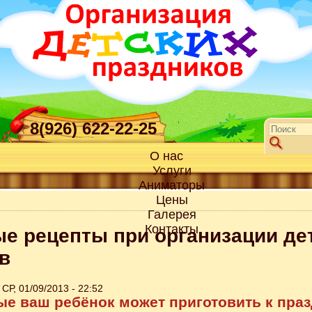
8(926) 622-22-25
О нас
Услуги
Аниматоры
Цены
Галерея
Контакты
е рецепты при организации де
в
СР, 01/09/2013 - 22:52
ые ваш ребёнок может приготовить к пра