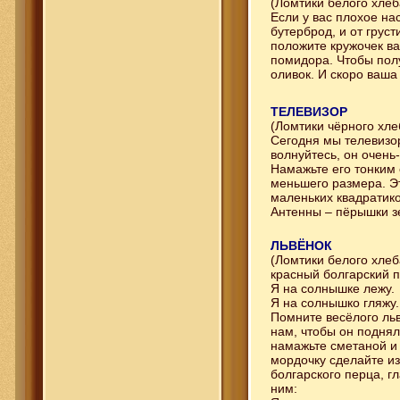
(Ломтики белого хлеб
Если у вас плохое нас
бутерброд, и от груст
положите кружочек ва
помидора. Чтобы полу
оливок. И скоро ваша
ТЕЛЕВИЗОР
(Ломтики чёрного хлеб
Сегодня мы телевизор
волнуйтесь, он очень
Намажьте его тонким 
меньшего размера. Эт
маленьких квадратико
Антенны – пёрышки зе
ЛЬВЁНОК
(Ломтики белого хлеб
красный болгарский п
Я на солнышке лежу.
Я на солнышко гляжу.
Помните весёлого льв
нам, чтобы он поднял
намажьте сметаной и 
мордочку сделайте из 
болгарского перца, г
ним: