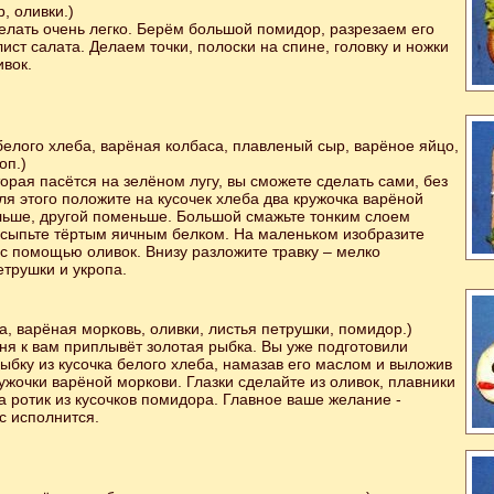
, оливки.)
елать очень легко. Берём большой помидор, разрезаем его
ист салата. Делаем точки, полоски на спине, головку и ножки
ивок.
белого хлеба, варёная колбаса, плавленый сыр, варёное яйцо,
оп.)
торая пасётся на зелёном лугу, вы сможете сделать сами, без
я этого положите на кусочек хлеба два кружочка варёной
льше, другой поменьше. Большой смажьте тонким слоем
осыпьте тёртым яичным белком. На маленьком изобразите
и с помощью оливок. Внизу разложите травку – мелко
трушки и укропа.
а, варёная морковь, оливки, листья петрушки, помидор.)
ня к вам приплывёт золотая рыбка. Вы уже подготовили
бку из кусочка белого хлеба, намазав его маслом и выложив
ужочки варёной моркови. Глазки сделайте из оливок, плавники
 а ротик из кусочков помидора. Главное ваше желание -
с исполнится.