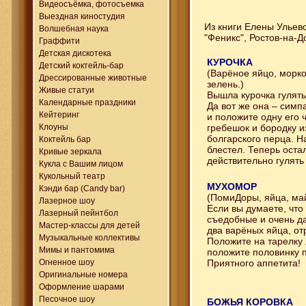
Видеосъёмка, фотосъемка
Выездная киностудия
Из книги Елены Ульево
Волшебная наука
"Феникс", Ростов-на-Д
Граффити
Детская дискотека
КУРОЧКА
Детский коктейль-бар
(Варёное яйцо, морков
Дрессированные животные
зелень.)
Живые статуи
Вышла курочка гулять
Календарные праздники
Да вот же она – симп
Кейтеринг
и положите одну его ч
Клоуны
гребешок и бородку и
болгарского перца. Н
Коктейль бар
блестел. Теперь оста
Кривые зеркала
действительно гулять 
Кукла с Вашим лицом
Кукольный театр
МУХОМОР
Кэнди бар (Candy bar)
(ПомиДоры, яйца, ма
Лазерное шоу
Если вы думаете, что
Лазерный пейнтбол
съедобные и очень да
Мастер-классы для детей
два варёных яйца, от
Музыкальные коллективы
Положите на тарелку 
Мимы и пантомима
положите половинку 
Огненное шоу
Приятного аппетита!
Оригинальные номера
Оформление шарами
Песочное шоу
БОЖЬЯ КОРОВКА