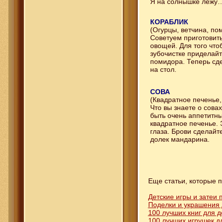
Я на солнышке лежу
КОРАБЛИК
(Огурцы, ветчина, по
Советуем приготовит
овощей. Для того что
зубочистке приделайт
помидора. Теперь сде
на стол.
СОВА
(Квадратное печенье,
Что вы знаете о сова
быть очень аппетитны
квадратное печенье. 
глаза. Брови сделайте
долек мандарина.
Еще статьи, которые п
Детские игры и затеи 
Поделки и украшения 
100 лучших книг для д
100 лучших игрушек д