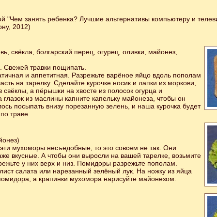
й "Чем занять ребенка? Лучшие альтернативы компьютеру и телеви
ону, 2012)
ь, свёкла, болгарский перец, огурец, оливки, майонез,
. Свежей травки пощипать.
атичная и аппетитная. Разрежьте варёное яйцо вдоль пополам
асть на тарелку. Сделайте курочке носик и лапки из моркови,
з свёклы, а пёрышки на хвосте из полосок огурца и
а глазок из маслины капните капельку майонеза, чтобы он
лось посыпать внизу порезанную зелень, и наша курочка будет
по траве.
йонез)
 эти мухоморы несъедобные, то это совсем не так. Они
же вкусные. А чтобы они выросли на вашей тарелке, возьмите
режьте у них верх и низ. Помидоры разрежьте пополам.
лист салата или нарезанный зелёный лук. На ножку из яйца
помидора, а крапинки мухомора нарисуйте майонезом.