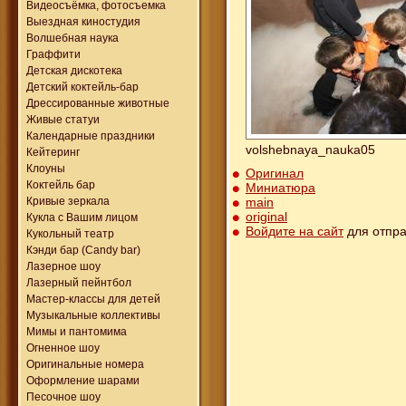
Видеосъёмка, фотосъемка
Выездная киностудия
Волшебная наука
Граффити
Детская дискотека
Детский коктейль-бар
Дрессированные животные
Живые статуи
Календарные праздники
volshebnaya_nauka05
Кейтеринг
Клоуны
Оригинал
Коктейль бар
Миниатюра
main
Кривые зеркала
original
Кукла с Вашим лицом
Войдите на сайт
для отпра
Кукольный театр
Кэнди бар (Candy bar)
Лазерное шоу
Лазерный пейнтбол
Мастер-классы для детей
Музыкальные коллективы
Мимы и пантомима
Огненное шоу
Оригинальные номера
Оформление шарами
Песочное шоу