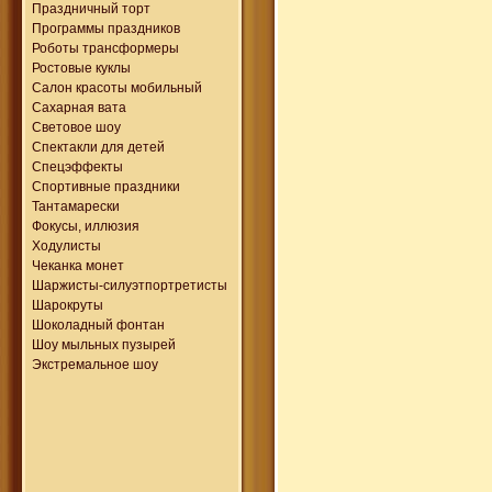
Праздничный торт
Программы праздников
Роботы трансформеры
Ростовые куклы
Салон красоты мобильный
Сахарная вата
Световое шоу
Спектакли для детей
Спецэффекты
Спортивные праздники
Тантамарески
Фокусы, иллюзия
Ходулисты
Чеканка монет
Шаржисты-силуэтпортретисты
Шарокруты
Шоколадный фонтан
Шоу мыльных пузырей
Экстремальное шоу