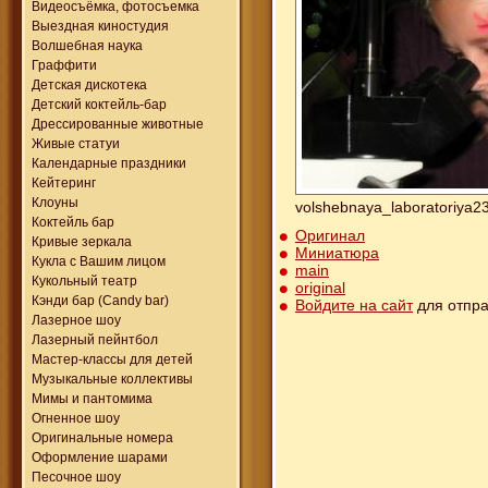
Видеосъёмка, фотосъемка
Выездная киностудия
Волшебная наука
Граффити
Детская дискотека
Детский коктейль-бар
Дрессированные животные
Живые статуи
Календарные праздники
Кейтеринг
Клоуны
volshebnaya_laboratoriya2
Коктейль бар
Оригинал
Кривые зеркала
Миниатюра
Кукла с Вашим лицом
main
Кукольный театр
original
Кэнди бар (Candy bar)
Войдите на сайт
для отпра
Лазерное шоу
Лазерный пейнтбол
Мастер-классы для детей
Музыкальные коллективы
Мимы и пантомима
Огненное шоу
Оригинальные номера
Оформление шарами
Песочное шоу