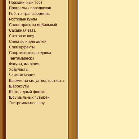
Праздничный торт
Программы праздников
Роботы трансформеры
Ростовые куклы
Салон красоты мобильный
Сахарная вата
Световое шоу
Спектакли для детей
Спецэффекты
Спортивные праздники
Тантамарески
Фокусы, иллюзия
Ходулисты
Чеканка монет
Шаржисты-силуэтпортретисты
Шарокруты
Шоколадный фонтан
Шоу мыльных пузырей
Экстремальное шоу