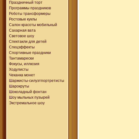
Праздничный торт
Программы праздников
Роботы трансформеры
Ростовые куклы
Салон красоты мобильный
Сахарная вата
Световое шоу
Спектакли для детей
Спецэффекты
Спортивные праздники
Тантамарески
Фокусы, иллюзия
Ходулисты
Чеканка монет
Шаржисты-силуэтпортретисты
Шарокруты
Шоколадный фонтан
Шоу мыльных пузырей
Экстремальное шоу