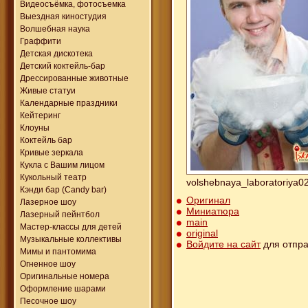
Видеосъёмка, фотосъемка
Выездная киностудия
Волшебная наука
Граффити
Детская дискотека
Детский коктейль-бар
Дрессированные животные
Живые статуи
Календарные праздники
Кейтеринг
Клоуны
Коктейль бар
Кривые зеркала
Кукла с Вашим лицом
Кукольный театр
volshebnaya_laboratoriya0
Кэнди бар (Candy bar)
Оригинал
Лазерное шоу
Миниатюра
Лазерный пейнтбол
main
Мастер-классы для детей
original
Музыкальные коллективы
Войдите на сайт
для отпра
Мимы и пантомима
Огненное шоу
Оригинальные номера
Оформление шарами
Песочное шоу