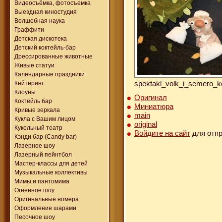
Видеосъёмка, фотосъемка
Выездная киностудия
Волшебная наука
Граффити
Детская дискотека
Детский коктейль-бар
Дрессированные животные
Живые статуи
Календарные праздники
spektakl_volk_i_semero_k
Кейтеринг
Клоуны
Оригинал
Коктейль бар
Миниатюра
Кривые зеркала
main
Кукла с Вашим лицом
original
Кукольный театр
Войдите на сайт
для отпр
Кэнди бар (Candy bar)
Лазерное шоу
Лазерный пейнтбол
Мастер-классы для детей
Музыкальные коллективы
Мимы и пантомима
Огненное шоу
Оригинальные номера
Оформление шарами
Песочное шоу