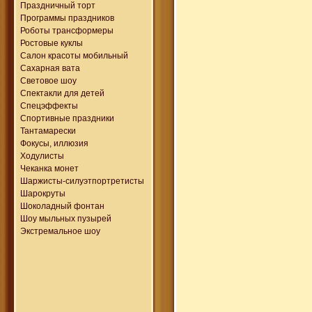
Праздничный торт
Программы праздников
Роботы трансформеры
Ростовые куклы
Салон красоты мобильный
Сахарная вата
Световое шоу
Спектакли для детей
Спецэффекты
Спортивные праздники
Тантамарески
Фокусы, иллюзия
Ходулисты
Чеканка монет
Шаржисты-силуэтпортретисты
Шарокруты
Шоколадный фонтан
Шоу мыльных пузырей
Экстремальное шоу