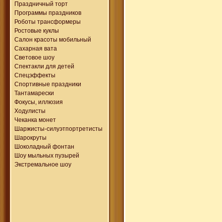
Праздничный торт
Программы праздников
Роботы трансформеры
Ростовые куклы
Салон красоты мобильный
Сахарная вата
Световое шоу
Спектакли для детей
Спецэффекты
Спортивные праздники
Тантамарески
Фокусы, иллюзия
Ходулисты
Чеканка монет
Шаржисты-силуэтпортретисты
Шарокруты
Шоколадный фонтан
Шоу мыльных пузырей
Экстремальное шоу