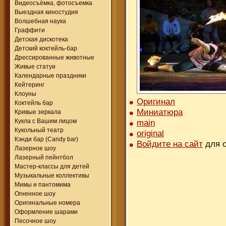
Видеосъёмка, фотосъемка
Выездная киностудия
Волшебная наука
Граффити
Детская дискотека
Детский коктейль-бар
Дрессированные животные
Живые статуи
Календарные праздники
Кейтеринг
Клоуны
Оригинал
Коктейль бар
Миниатюра
Кривые зеркала
main
Кукла с Вашим лицом
Кукольный театр
original
Кэнди бар (Candy bar)
Войдите на сайт
для о
Лазерное шоу
Лазерный пейнтбол
Мастер-классы для детей
Музыкальные коллективы
Мимы и пантомима
Огненное шоу
Оригинальные номера
Оформление шарами
Песочное шоу