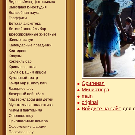
Видеосъёмка, фотосъемка
Выездная киностудия
Волшебная наука
Граффити
Детская дискотека
Детский коктейль-бар
Дрессированные животные
Живые статуи
Календарные праздники
Кейтеринг
Клоуны
Коктейль бар
Кривые зеркала
Кукла с Вашим лицом
Кукольный театр
Оригинал
Кэнди бар (Candy bar)
Миниатюра
Лазерное шоу
Лазерный пейнтбол
main
Мастер-классы для детей
original
Музыкальные коллективы
Войдите на сайт
для о
Мимы и пантомима
Огненное шоу
Оригинальные номера
Оформление шарами
Песочное шоу