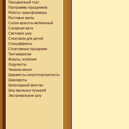
Праздничный торт
Программы праздников
Роботы трансформеры
Ростовые куклы
Салон красоты мобильный
Сахарная вата
Световое шоу
Спектакли для детей
Спецэффекты
Спортивные праздники
Тантамарески
Фокусы, иллюзия
Ходулисты
Чеканка монет
Шаржисты-силуэтпортретисты
Шарокруты
Шоколадный фонтан
Шоу мыльных пузырей
Экстремальное шоу