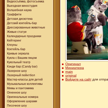
Видеосъёмка, фотосъемка
Выездная киностудия
Волшебная наука
Граффити
Детская дискотека
Детский коктейль-бар
Дрессированные животные
Живые статуи
Календарные праздники
Кейтеринг
Клоуны
Коктейль бар
Кривые зеркала
Кукла с Вашим лицом
Кукольный театр
Оригинал
Кэнди бар (Candy bar)
Миниатюра
Лазерное шоу
main
original
Лазерный пейнтбол
Войдите на сайт
для отпра
Мастер-классы для детей
Музыкальные коллективы
Мимы и пантомима
Огненное шоу
Оригинальные номера
Оформление шарами
Песочное шоу