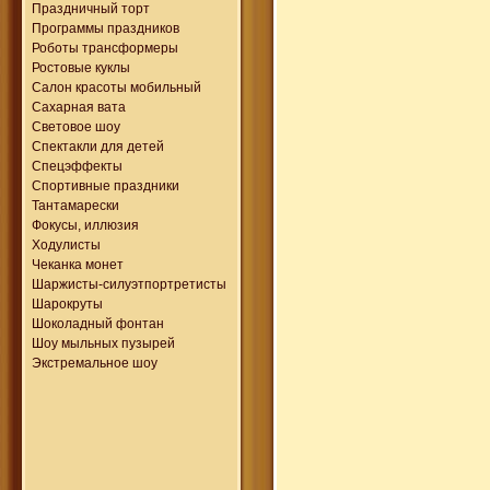
Праздничный торт
Программы праздников
Роботы трансформеры
Ростовые куклы
Салон красоты мобильный
Сахарная вата
Световое шоу
Спектакли для детей
Спецэффекты
Спортивные праздники
Тантамарески
Фокусы, иллюзия
Ходулисты
Чеканка монет
Шаржисты-силуэтпортретисты
Шарокруты
Шоколадный фонтан
Шоу мыльных пузырей
Экстремальное шоу