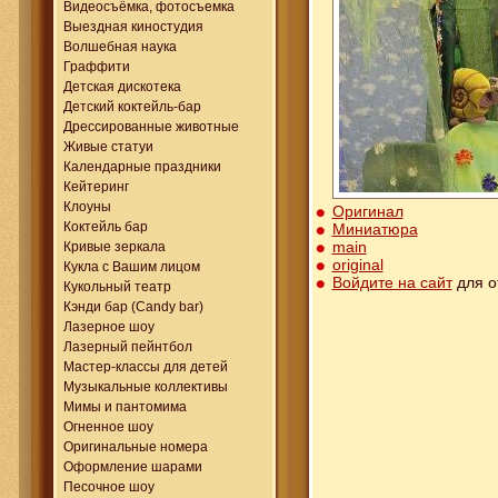
Видеосъёмка, фотосъемка
Выездная киностудия
Волшебная наука
Граффити
Детская дискотека
Детский коктейль-бар
Дрессированные животные
Живые статуи
Календарные праздники
Кейтеринг
Клоуны
Оригинал
Коктейль бар
Миниатюра
main
Кривые зеркала
original
Кукла с Вашим лицом
Войдите на сайт
для о
Кукольный театр
Кэнди бар (Candy bar)
Лазерное шоу
Лазерный пейнтбол
Мастер-классы для детей
Музыкальные коллективы
Мимы и пантомима
Огненное шоу
Оригинальные номера
Оформление шарами
Песочное шоу