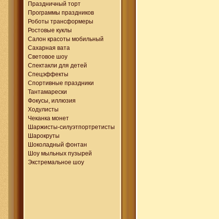
Праздничный торт
Программы праздников
Роботы трансформеры
Ростовые куклы
Салон красоты мобильный
Сахарная вата
Световое шоу
Спектакли для детей
Спецэффекты
Спортивные праздники
Тантамарески
Фокусы, иллюзия
Ходулисты
Чеканка монет
Шаржисты-силуэтпортретисты
Шарокруты
Шоколадный фонтан
Шоу мыльных пузырей
Экстремальное шоу