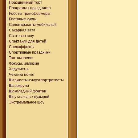
Праздничный торт
Программы праздников
Роботы трансформеры
Ростовые куклы
Салон красоты мобильный
Сахарная вата
Световое шоу
Спектакли для детей
Спецэффекты
Спортивные праздники
Тантамарески
Фокусы, иллюзия
Ходулисты
Чеканка монет
Шаржисты-силуэтпортретисты
Шарокруты
Шоколадный фонтан
Шоу мыльных пузырей
Экстремальное шоу