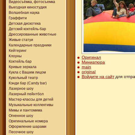
Видеосъёмка, фотосъемка
Выездная киностудия
Волшебная наука
Граффити
Детская дискотека
Детский коктейль-бар
Дрессированные животные
Живые статуи
Календарные праздники
Кейтеринг
Клоуны
Оригинал
Коктейль бар
Миниатюра
main
Кривые зеркала
original
Кукла с Вашим лицом
Войдите на сайт
для отпра
Кукольный театр
Кэнди бар (Candy bar)
Лазерное шоу
Лазерный пейнтбол
Мастер-классы для детей
Музыкальные коллективы
Мимы и пантомима
Огненное шоу
Оригинальные номера
Оформление шарами
Песочное шоу