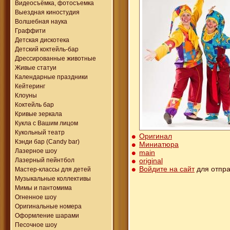
Видеосъёмка, фотосъемка
Выездная киностудия
Волшебная наука
Граффити
Детская дискотека
Детский коктейль-бар
Дрессированные животные
Живые статуи
Календарные праздники
Кейтеринг
Клоуны
Коктейль бар
Кривые зеркала
Кукла с Вашим лицом
Кукольный театр
Оригинал
Кэнди бар (Candy bar)
Миниатюра
Лазерное шоу
main
original
Лазерный пейнтбол
Войдите на сайт
для отпра
Мастер-классы для детей
Музыкальные коллективы
Мимы и пантомима
Огненное шоу
Оригинальные номера
Оформление шарами
Песочное шоу