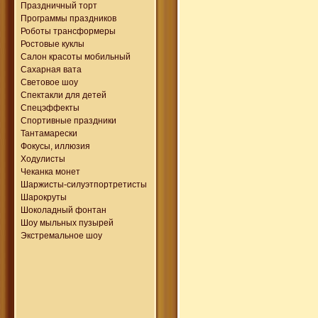
Праздничный торт
Программы праздников
Роботы трансформеры
Ростовые куклы
Салон красоты мобильный
Сахарная вата
Световое шоу
Спектакли для детей
Спецэффекты
Спортивные праздники
Тантамарески
Фокусы, иллюзия
Ходулисты
Чеканка монет
Шаржисты-силуэтпортретисты
Шарокруты
Шоколадный фонтан
Шоу мыльных пузырей
Экстремальное шоу