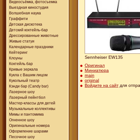
Видеосъёмка, фотосъемка
Выездная киностудия
Волшебная наука
Граффити
Детская дискотека
Детский коктейль-бар
Дрессированные животные
Живые статуи
Календарные праздники
Кейтеринг
Sennheiser EW135
Клоуны
Коктейль бар
Оригинал
Кривые зеркала
Миниатюра
main
Кукла с Вашим лицом
original
Кукольный театр
Войдите на сайт
для отпра
Кэнди бар (Candy bar)
Лазерное шоу
Лазерный пейнтбол
Мастер-классы для детей
Музыкальные коллективы
Мимы и пантомима
Огненное шоу
Оригинальные номера
Оформление шарами
Песочное шоу