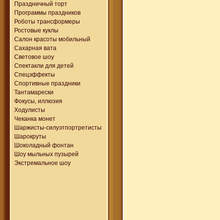
Праздничный торт
Программы праздников
Роботы трансформеры
Ростовые куклы
Салон красоты мобильный
Сахарная вата
Световое шоу
Спектакли для детей
Спецэффекты
Спортивные праздники
Тантамарески
Фокусы, иллюзия
Ходулисты
Чеканка монет
Шаржисты-силуэтпортретисты
Шарокруты
Шоколадный фонтан
Шоу мыльных пузырей
Экстремальное шоу