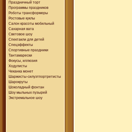
Праздничный торт
Программы праздников
Роботы трансформеры
Ростовые куклы
Салон красоты мобильный
Сахарная вата
Световое шоу
Спектакли для детей
Спецэффекты
Спортивные праздники
Тантамарески
Фокусы, иллюзия
Ходулисты
Чеканка монет
Шаржисты-силуэтпортретисты
Шарокруты
Шоколадный фонтан
Шоу мыльных пузырей
Экстремальное шоу