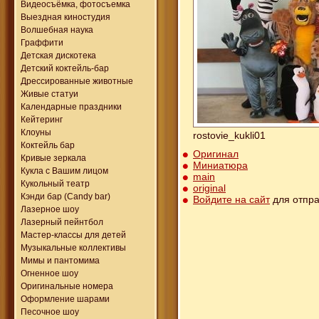
Видеосъёмка, фотосъемка
Выездная киностудия
Волшебная наука
Граффити
Детская дискотека
Детский коктейль-бар
Дрессированные животные
Живые статуи
Календарные праздники
Кейтеринг
Клоуны
rostovie_kukli01
Коктейль бар
Оригинал
Кривые зеркала
Миниатюра
Кукла с Вашим лицом
main
Кукольный театр
original
Кэнди бар (Candy bar)
Войдите на сайт
для отпра
Лазерное шоу
Лазерный пейнтбол
Мастер-классы для детей
Музыкальные коллективы
Мимы и пантомима
Огненное шоу
Оригинальные номера
Оформление шарами
Песочное шоу