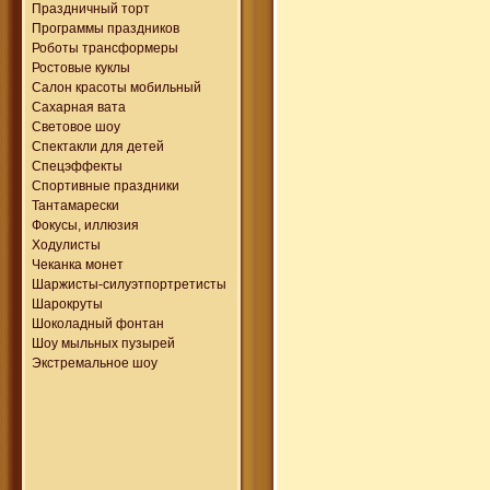
Праздничный торт
Программы праздников
Роботы трансформеры
Ростовые куклы
Салон красоты мобильный
Сахарная вата
Световое шоу
Спектакли для детей
Спецэффекты
Спортивные праздники
Тантамарески
Фокусы, иллюзия
Ходулисты
Чеканка монет
Шаржисты-силуэтпортретисты
Шарокруты
Шоколадный фонтан
Шоу мыльных пузырей
Экстремальное шоу