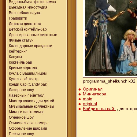
Видеосъёмка, фотосъемка
Выездная киностудия
Волшебная наука
Граффити
Детская дискотека
Детский коктейль-бар
Дрессированные животные
Живые статуи
Календарные праздники
Кейтеринг
Клоуны
Коктейль бар
Кривые зеркала
Кукла с Вашим лицом
Кукольный театр
programma_shelkunchik02
Кэнди бар (Candy bar)
Оригинал
Лазерное шоу
Миниатюра
Лазерный пейнтбол
main
Мастер-классы для детей
original
Музыкальные коллективы
Войдите на сайт
для отпра
Мимы и пантомима
Огненное шоу
Оригинальные номера
Оформление шарами
Песочное шоу