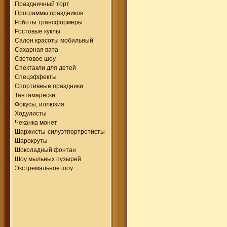
Праздничный торт
Программы праздников
Роботы трансформеры
Ростовые куклы
Салон красоты мобильный
Сахарная вата
Световое шоу
Спектакли для детей
Спецэффекты
Спортивные праздники
Тантамарески
Фокусы, иллюзия
Ходулисты
Чеканка монет
Шаржисты-силуэтпортретисты
Шарокруты
Шоколадный фонтан
Шоу мыльных пузырей
Экстремальное шоу