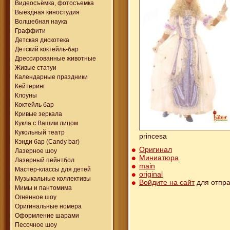
Видеосъёмка, фотосъемка
Выездная киностудия
Волшебная наука
Граффити
Детская дискотека
Детский коктейль-бар
Дрессированные животные
Живые статуи
Календарные праздники
Кейтеринг
Клоуны
Коктейль бар
Кривые зеркала
Кукла с Вашим лицом
Кукольный театр
princesa
Кэнди бар (Candy bar)
Оригинал
Лазерное шоу
Миниатюра
Лазерный пейнтбол
main
Мастер-классы для детей
original
Музыкальные коллективы
Войдите на сайт
для отпра
Мимы и пантомима
Огненное шоу
Оригинальные номера
Оформление шарами
Песочное шоу