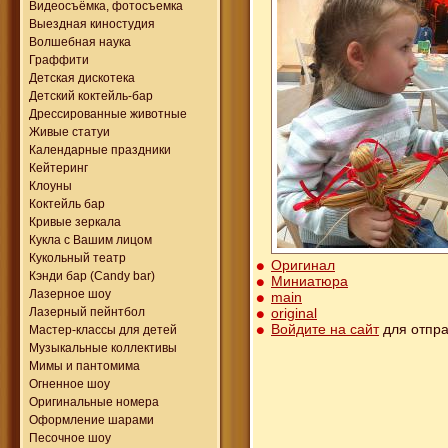
Видеосъёмка, фотосъемка
Выездная киностудия
Волшебная наука
Граффити
Детская дискотека
Детский коктейль-бар
Дрессированные животные
Живые статуи
Календарные праздники
Кейтеринг
Клоуны
Коктейль бар
Кривые зеркала
Кукла с Вашим лицом
Кукольный театр
Оригинал
Кэнди бар (Candy bar)
Миниатюра
Лазерное шоу
main
original
Лазерный пейнтбол
Войдите на сайт
для отпра
Мастер-классы для детей
Музыкальные коллективы
Мимы и пантомима
Огненное шоу
Оригинальные номера
Оформление шарами
Песочное шоу