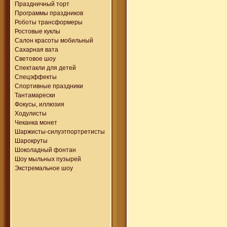
Праздничный торт
Программы праздников
Роботы трансформеры
Ростовые куклы
Салон красоты мобильный
Сахарная вата
Световое шоу
Спектакли для детей
Спецэффекты
Спортивные праздники
Тантамарески
Фокусы, иллюзия
Ходулисты
Чеканка монет
Шаржисты-силуэтпортретисты
Шарокруты
Шоколадный фонтан
Шоу мыльных пузырей
Экстремальное шоу