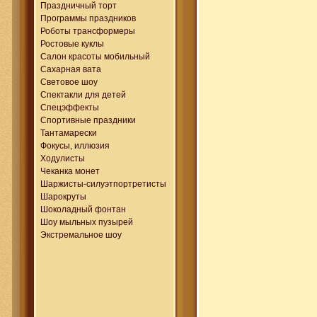
Праздничный торт
Программы праздников
Роботы трансформеры
Ростовые куклы
Салон красоты мобильный
Сахарная вата
Световое шоу
Спектакли для детей
Спецэффекты
Спортивные праздники
Тантамарески
Фокусы, иллюзия
Ходулисты
Чеканка монет
Шаржисты-силуэтпортретисты
Шарокруты
Шоколадный фонтан
Шоу мыльных пузырей
Экстремальное шоу