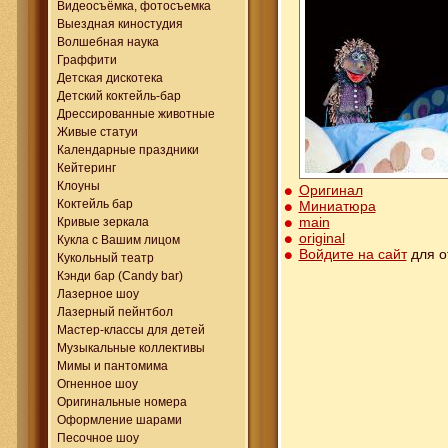
Видеосъёмка, фотосъемка
Выездная киностудия
Волшебная наука
Граффити
Детская дискотека
Детский коктейль-бар
Дрессированные животные
Живые статуи
Календарные праздники
Кейтеринг
Клоуны
Оригинал
Коктейль бар
Миниатюра
main
Кривые зеркала
original
Кукла с Вашим лицом
Войдите на сайт
для о
Кукольный театр
Кэнди бар (Candy bar)
Лазерное шоу
Лазерный пейнтбол
Мастер-классы для детей
Музыкальные коллективы
Мимы и пантомима
Огненное шоу
Оригинальные номера
Оформление шарами
Песочное шоу