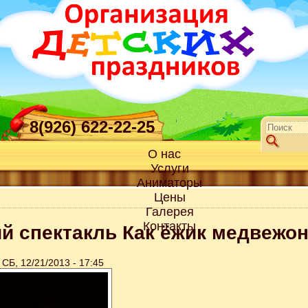
8(926) 622-22-25
О нас
Услуги
Аниматоры
Цены
Галерея
Контакты
й спектакль Как ёжик медвежон
СБ, 12/21/2013 - 17:45