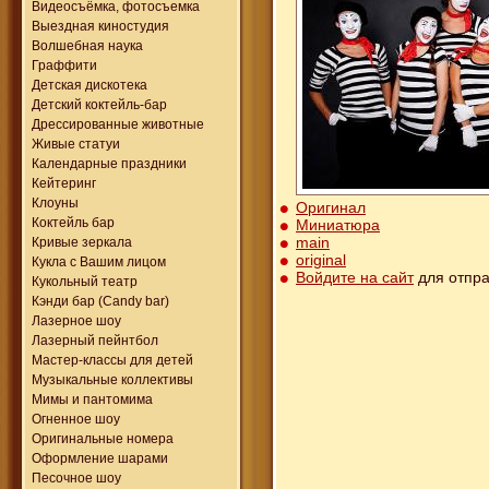
Видеосъёмка, фотосъемка
Выездная киностудия
Волшебная наука
Граффити
Детская дискотека
Детский коктейль-бар
Дрессированные животные
Живые статуи
Календарные праздники
Кейтеринг
Клоуны
Оригинал
Коктейль бар
Миниатюра
main
Кривые зеркала
original
Кукла с Вашим лицом
Войдите на сайт
для отпра
Кукольный театр
Кэнди бар (Candy bar)
Лазерное шоу
Лазерный пейнтбол
Мастер-классы для детей
Музыкальные коллективы
Мимы и пантомима
Огненное шоу
Оригинальные номера
Оформление шарами
Песочное шоу