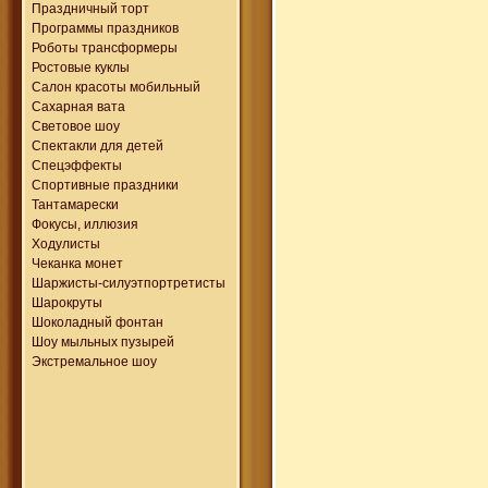
Праздничный торт
Программы праздников
Роботы трансформеры
Ростовые куклы
Салон красоты мобильный
Сахарная вата
Световое шоу
Спектакли для детей
Спецэффекты
Спортивные праздники
Тантамарески
Фокусы, иллюзия
Ходулисты
Чеканка монет
Шаржисты-силуэтпортретисты
Шарокруты
Шоколадный фонтан
Шоу мыльных пузырей
Экстремальное шоу