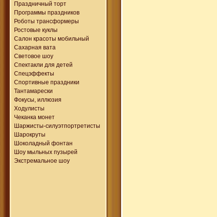
Праздничный торт
Программы праздников
Роботы трансформеры
Ростовые куклы
Салон красоты мобильный
Сахарная вата
Световое шоу
Спектакли для детей
Спецэффекты
Спортивные праздники
Тантамарески
Фокусы, иллюзия
Ходулисты
Чеканка монет
Шаржисты-силуэтпортретисты
Шарокруты
Шоколадный фонтан
Шоу мыльных пузырей
Экстремальное шоу