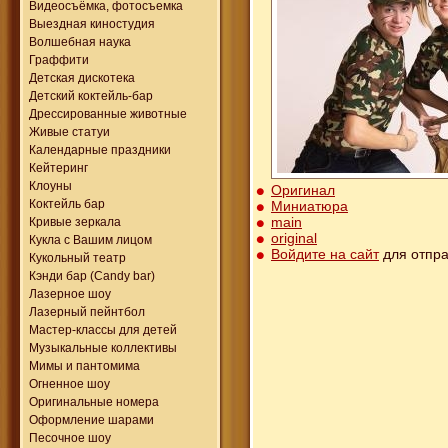
Видеосъёмка, фотосъемка
Выездная киностудия
Волшебная наука
Граффити
Детская дискотека
Детский коктейль-бар
Дрессированные животные
Живые статуи
Календарные праздники
Кейтеринг
Клоуны
Оригинал
Коктейль бар
Миниатюра
main
Кривые зеркала
original
Кукла с Вашим лицом
Войдите на сайт
для отпра
Кукольный театр
Кэнди бар (Candy bar)
Лазерное шоу
Лазерный пейнтбол
Мастер-классы для детей
Музыкальные коллективы
Мимы и пантомима
Огненное шоу
Оригинальные номера
Оформление шарами
Песочное шоу