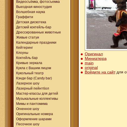
Видеосъёмка, фотосъемка
Выездная киностудия
Волшебная наука
Граффити
Детская дискотека
Детский коктейль-бар
Дрессированные животные
Живые статуи
Календарные праздники
Кейтеринг
Клоуны
Оригинал
Коктейль бар
Миниатюра
main
Кривые зеркала
original
Кукла с Вашим лицом
Войдите на сайт
для о
Кукольный театр
Кэнди бар (Candy bar)
Лазерное шоу
Лазерный пейнтбол
Мастер-классы для детей
Музыкальные коллективы
Мимы и пантомима
Огненное шоу
Оригинальные номера
Оформление шарами
Песочное шоу