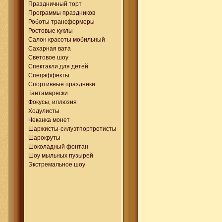
Праздничный торт
Программы праздников
Роботы трансформеры
Ростовые куклы
Салон красоты мобильный
Сахарная вата
Световое шоу
Спектакли для детей
Спецэффекты
Спортивные праздники
Тантамарески
Фокусы, иллюзия
Ходулисты
Чеканка монет
Шаржисты-силуэтпортретисты
Шарокруты
Шоколадный фонтан
Шоу мыльных пузырей
Экстремальное шоу