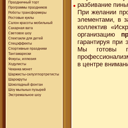
Праздничный торт
разбивание пинь
Программы праздников
При желании пр
Роботы трансформеры
Ростовые куклы
элементами, в з
Салон красоты мобильный
коллектив «Иск
Сахарная вата
организацию
п
Световое шоу
Спектакли для детей
гарантируя при 
Спецэффекты
Мы готовы п
Спортивные праздники
Тантамарески
профессионализм
Фокусы, иллюзия
в центре вниман
Ходулисты
Чеканка монет
Шаржисты-силуэтпортретисты
Шарокруты
Шоколадный фонтан
Шоу мыльных пузырей
Экстремальное шоу