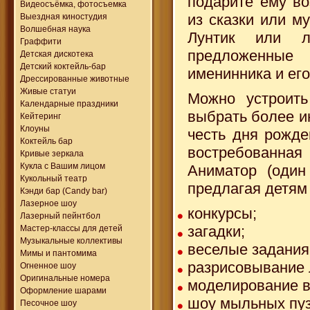
подарите ему в
Видеосъёмка, фотосъемка
из сказки или м
Выездная киностудия
Волшебная наука
Лунтик или л
Граффити
предложенные
Детская дискотека
Детский коктейль-бар
именинника и его
Дрессированные животные
Живые статуи
Можно устроит
Календарные праздники
выбрать более ин
Кейтеринг
Клоуны
честь дня рожде
Коктейль бар
востребованная
Кривые зеркала
Кукла с Вашим лицом
Аниматор (один
Кукольный театр
предлагая детям
Кэнди бар (Candy bar)
Лазерное шоу
конкурсы;
Лазерный пейнтбол
загадки;
Мастер-классы для детей
Музыкальные коллективы
веселые задания
Мимы и пантомима
разрисовывание 
Огненное шоу
Оригинальные номера
моделирование 
Оформление шарами
шоу мыльных пу
Песочное шоу