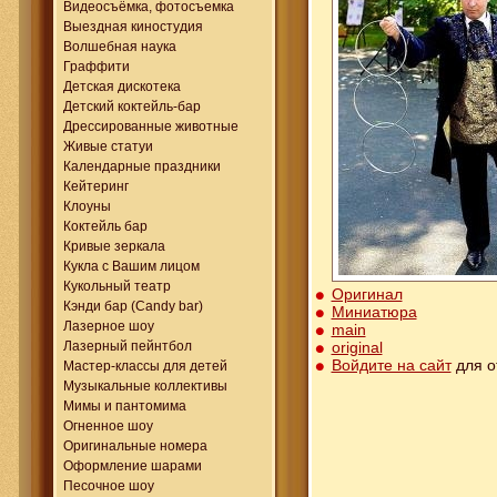
Видеосъёмка, фотосъемка
Выездная киностудия
Волшебная наука
Граффити
Детская дискотека
Детский коктейль-бар
Дрессированные животные
Живые статуи
Календарные праздники
Кейтеринг
Клоуны
Коктейль бар
Кривые зеркала
Кукла с Вашим лицом
Кукольный театр
Оригинал
Кэнди бар (Candy bar)
Миниатюра
Лазерное шоу
main
original
Лазерный пейнтбол
Войдите на сайт
для о
Мастер-классы для детей
Музыкальные коллективы
Мимы и пантомима
Огненное шоу
Оригинальные номера
Оформление шарами
Песочное шоу