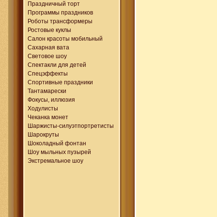
Праздничный торт
Программы праздников
Роботы трансформеры
Ростовые куклы
Салон красоты мобильный
Сахарная вата
Световое шоу
Спектакли для детей
Спецэффекты
Спортивные праздники
Тантамарески
Фокусы, иллюзия
Ходулисты
Чеканка монет
Шаржисты-силуэтпортретисты
Шарокруты
Шоколадный фонтан
Шоу мыльных пузырей
Экстремальное шоу