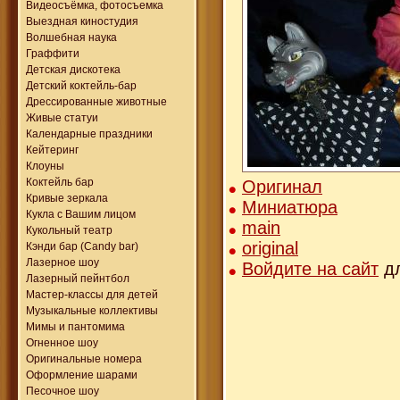
Видеосъёмка, фотосъемка
Выездная киностудия
Волшебная наука
Граффити
Детская дискотека
Детский коктейль-бар
Дрессированные животные
Живые статуи
Календарные праздники
Кейтеринг
Клоуны
Коктейль бар
Оригинал
Кривые зеркала
Миниатюра
Кукла с Вашим лицом
main
Кукольный театр
original
Кэнди бар (Candy bar)
Лазерное шоу
Войдите на сайт
дл
Лазерный пейнтбол
Мастер-классы для детей
Музыкальные коллективы
Мимы и пантомима
Огненное шоу
Оригинальные номера
Оформление шарами
Песочное шоу