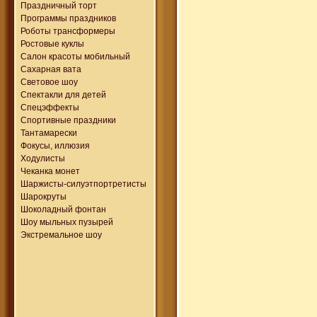
Праздничный торт
Программы праздников
Роботы трансформеры
Ростовые куклы
Салон красоты мобильный
Сахарная вата
Световое шоу
Спектакли для детей
Спецэффекты
Спортивные праздники
Тантамарески
Фокусы, иллюзия
Ходулисты
Чеканка монет
Шаржисты-силуэтпортретисты
Шарокруты
Шоколадный фонтан
Шоу мыльных пузырей
Экстремальное шоу