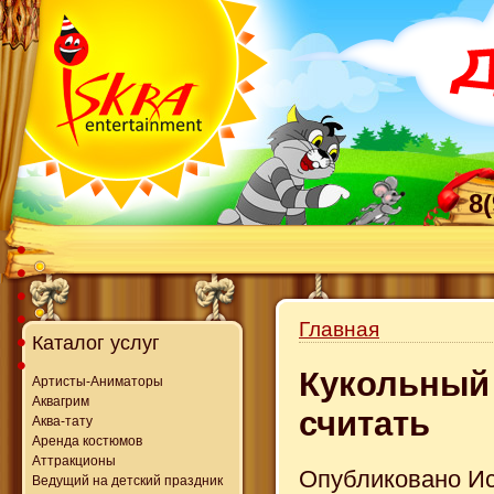
8
Главная
Каталог услуг
Кукольный 
Артисты-Аниматоры
Аквагрим
считать
Аква-тату
Аренда костюмов
Аттракционы
Опубликовано Иск
Ведущий на детский праздник