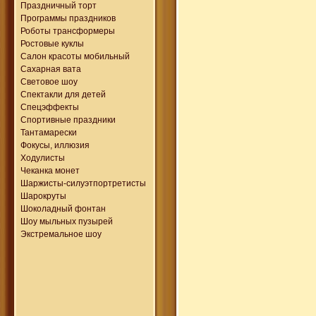
Праздничный торт
Программы праздников
Роботы трансформеры
Ростовые куклы
Салон красоты мобильный
Сахарная вата
Световое шоу
Спектакли для детей
Спецэффекты
Спортивные праздники
Тантамарески
Фокусы, иллюзия
Ходулисты
Чеканка монет
Шаржисты-силуэтпортретисты
Шарокруты
Шоколадный фонтан
Шоу мыльных пузырей
Экстремальное шоу