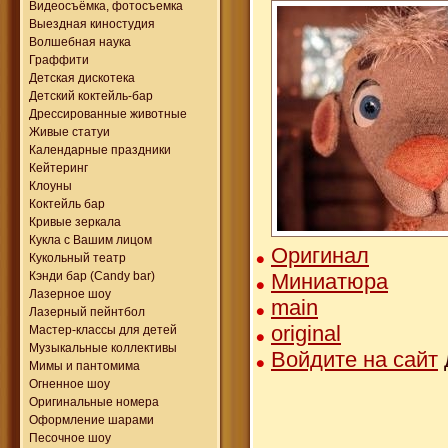
Видеосъёмка, фотосъемка
Выездная киностудия
Волшебная наука
Граффити
Детская дискотека
Детский коктейль-бар
Дрессированные животные
Живые статуи
Календарные праздники
Кейтеринг
Клоуны
Коктейль бар
Кривые зеркала
Кукла с Вашим лицом
Оригинал
Кукольный театр
Миниатюра
Кэнди бар (Candy bar)
Лазерное шоу
main
Лазерный пейнтбол
original
Мастер-классы для детей
Музыкальные коллективы
Войдите на сайт
Мимы и пантомима
Огненное шоу
Оригинальные номера
Оформление шарами
Песочное шоу