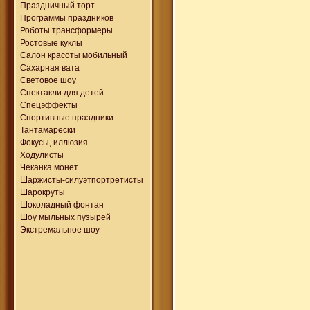
Праздничный торт
Программы праздников
Роботы трансформеры
Ростовые куклы
Салон красоты мобильный
Сахарная вата
Световое шоу
Спектакли для детей
Спецэффекты
Спортивные праздники
Тантамарески
Фокусы, иллюзия
Ходулисты
Чеканка монет
Шаржисты-силуэтпортретисты
Шарокруты
Шоколадный фонтан
Шоу мыльных пузырей
Экстремальное шоу