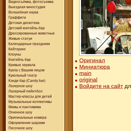
Видеосъёмка, фотосъемка
Выездная киностудия
Волшебная наука
Граффити
Детская дискотека
Детский коктейль-бар
Дрессированные животные
Живые статуи
Календарные праздники
Кейтеринг
Клоуны
Оригинал
Коктейль бар
Кривые зеркала
Миниатюра
Кукла с Вашим лицом
main
Кукольный театр
original
Кэнди бар (Candy bar)
Войдите на сайт
дл
Лазерное шоу
Лазерный пейнтбол
Мастер-классы для детей
Музыкальные коллективы
Мимы и пантомима
Огненное шоу
Оригинальные номера
Оформление шарами
Песочное шоу