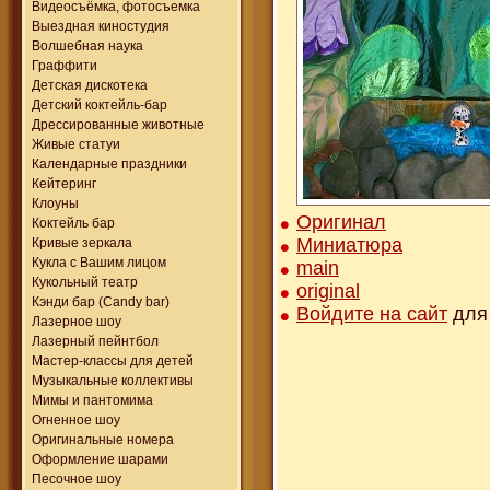
Видеосъёмка, фотосъемка
Выездная киностудия
Волшебная наука
Граффити
Детская дискотека
Детский коктейль-бар
Дрессированные животные
Живые статуи
Календарные праздники
Кейтеринг
Клоуны
Оригинал
Коктейль бар
Миниатюра
Кривые зеркала
Кукла с Вашим лицом
main
Кукольный театр
original
Кэнди бар (Candy bar)
Войдите на сайт
для 
Лазерное шоу
Лазерный пейнтбол
Мастер-классы для детей
Музыкальные коллективы
Мимы и пантомима
Огненное шоу
Оригинальные номера
Оформление шарами
Песочное шоу