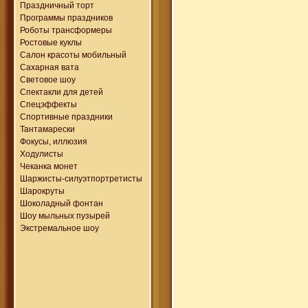
Праздничный торт
Программы праздников
Роботы трансформеры
Ростовые куклы
Салон красоты мобильный
Сахарная вата
Световое шоу
Спектакли для детей
Спецэффекты
Спортивные праздники
Тантамарески
Фокусы, иллюзия
Ходулисты
Чеканка монет
Шаржисты-силуэтпортретисты
Шарокруты
Шоколадный фонтан
Шоу мыльных пузырей
Экстремальное шоу