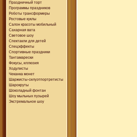
Праздничный торт
Программы праздников
Роботы трансформеры
Ростовые куклы
Салон красоты мобильный
Сахарная вата
Световое шоу
Спектакли для детей
Спецэффекты
Спортивные праздники
Тантамарески
Фокусы, иллюзия
Ходулисты
Чеканка монет
Шаржисты-силуэтпортретисты
Шарокруты
Шоколадный фонтан
Шоу мыльных пузырей
Экстремальное шоу