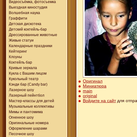
Видеосъёмка, фотосъемка
Выездная киностудия
Волшебная наука
Граффити
Детская дискотека
Детский коктейль-бар
Дрессированные животные
Живые статуи
Календарные праздники
Кейтеринг
Клоуны
Коктейль бар
Кривые зеркала
Кукла с Вашим лицом
Кукольный театр
Оригинал
Кэнди бар (Candy bar)
Миниатюра
Лазерное шоу
main
original
Лазерный пейнтбол
Войдите на сайт
для отпра
Мастер-классы для детей
Музыкальные коллективы
Мимы и пантомима
Огненное шоу
Оригинальные номера
Оформление шарами
Песочное шоу