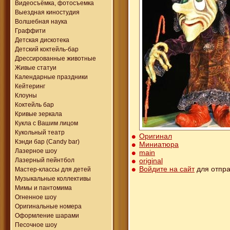
Видеосъёмка, фотосъемка
Выездная киностудия
Волшебная наука
Граффити
Детская дискотека
Детский коктейль-бар
Дрессированные животные
Живые статуи
Календарные праздники
Кейтеринг
Клоуны
Коктейль бар
Кривые зеркала
Кукла с Вашим лицом
Кукольный театр
Оригинал
Кэнди бар (Candy bar)
Миниатюра
Лазерное шоу
main
original
Лазерный пейнтбол
Войдите на сайт
для отпра
Мастер-классы для детей
Музыкальные коллективы
Мимы и пантомима
Огненное шоу
Оригинальные номера
Оформление шарами
Песочное шоу