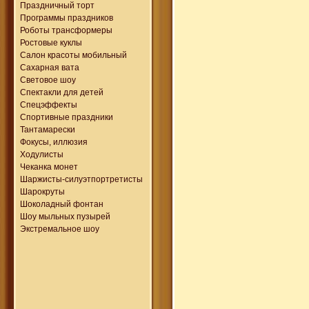
Праздничный торт
Программы праздников
Роботы трансформеры
Ростовые куклы
Салон красоты мобильный
Сахарная вата
Световое шоу
Спектакли для детей
Спецэффекты
Спортивные праздники
Тантамарески
Фокусы, иллюзия
Ходулисты
Чеканка монет
Шаржисты-силуэтпортретисты
Шарокруты
Шоколадный фонтан
Шоу мыльных пузырей
Экстремальное шоу