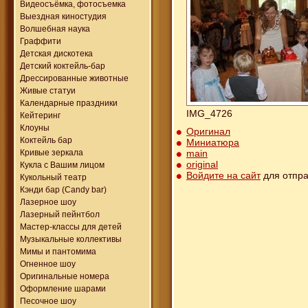
Видеосъёмка, фотосъемка
Выездная киностудия
Волшебная наука
Граффити
Детская дискотека
Детский коктейль-бар
Дрессированные животные
Живые статуи
Календарные праздники
IMG_4726
Кейтеринг
Клоуны
Оригинал
Коктейль бар
Миниатюра
main
Кривые зеркала
original
Кукла с Вашим лицом
Войдите на сайт
для отпра
Кукольный театр
Кэнди бар (Candy bar)
Лазерное шоу
Лазерный пейнтбол
Мастер-классы для детей
Музыкальные коллективы
Мимы и пантомима
Огненное шоу
Оригинальные номера
Оформление шарами
Песочное шоу