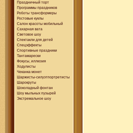
Праздничный торт
Программы праздников
Роботы трансформеры
Ростовые куклы
Салон красоты мобильный
Сахарная вата
Световое шоу
Спектакли для детей
Спецэффекты
Спортивные праздники
Тантамарески
Фокусы, иллюзия
Ходулисты
Чеканка монет
Шаржисты-силуэтпортретисты
Шарокруты
Шоколадный фонтан
Шоу мыльных пузырей
Экстремальное шоу