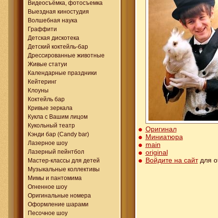
Видеосъёмка, фотосъемка
Выездная киностудия
Волшебная наука
Граффити
Детская дискотека
Детский коктейль-бар
Дрессированные животные
Живые статуи
Календарные праздники
Кейтеринг
Клоуны
Коктейль бар
Кривые зеркала
Кукла с Вашим лицом
Кукольный театр
Оригинал
Кэнди бар (Candy bar)
Миниатюра
Лазерное шоу
main
original
Лазерный пейнтбол
Войдите на сайт
для о
Мастер-классы для детей
Музыкальные коллективы
Мимы и пантомима
Огненное шоу
Оригинальные номера
Оформление шарами
Песочное шоу