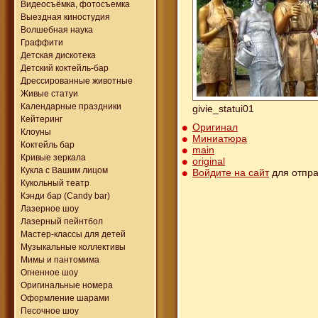
Видеосъёмка, фотосъемка
Выездная киностудия
Волшебная наука
Граффити
Детская дискотека
Детский коктейль-бар
Дрессированные животные
Живые статуи
Календарные праздники
givie_statui01
Кейтеринг
Оригинал
Клоуны
Миниатюра
Коктейль бар
main
Кривые зеркала
original
Кукла с Вашим лицом
Войдите на сайт
для отпра
Кукольный театр
Кэнди бар (Candy bar)
Лазерное шоу
Лазерный пейнтбол
Мастер-классы для детей
Музыкальные коллективы
Мимы и пантомима
Огненное шоу
Оригинальные номера
Оформление шарами
Песочное шоу