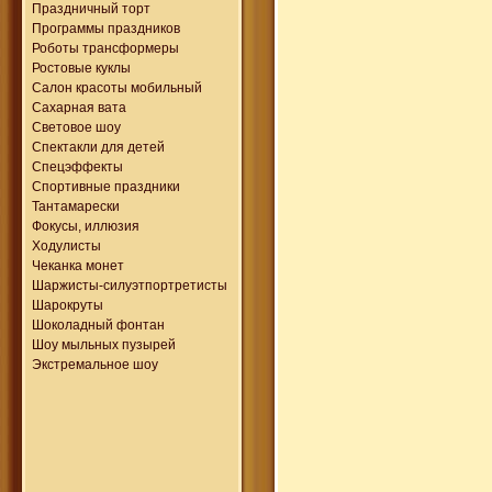
Праздничный торт
Программы праздников
Роботы трансформеры
Ростовые куклы
Салон красоты мобильный
Сахарная вата
Световое шоу
Спектакли для детей
Спецэффекты
Спортивные праздники
Тантамарески
Фокусы, иллюзия
Ходулисты
Чеканка монет
Шаржисты-силуэтпортретисты
Шарокруты
Шоколадный фонтан
Шоу мыльных пузырей
Экстремальное шоу