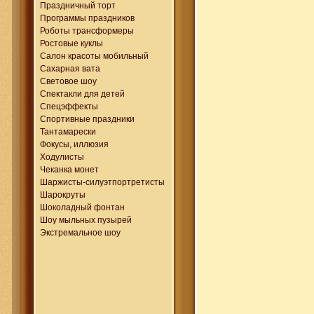
Праздничный торт
Программы праздников
Роботы трансформеры
Ростовые куклы
Салон красоты мобильный
Сахарная вата
Световое шоу
Спектакли для детей
Спецэффекты
Спортивные праздники
Тантамарески
Фокусы, иллюзия
Ходулисты
Чеканка монет
Шаржисты-силуэтпортретисты
Шарокруты
Шоколадный фонтан
Шоу мыльных пузырей
Экстремальное шоу