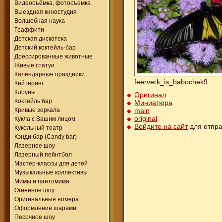
Видеосъёмка, фотосъемка
Выездная киностудия
Волшебная наука
Граффити
Детская дискотека
Детский коктейль-бар
Дрессированные животные
Живые статуи
Календарные праздники
feerverk_is_babochek9
Кейтеринг
Клоуны
Оригинал
Коктейль бар
Миниатюра
main
Кривые зеркала
original
Кукла с Вашим лицом
Войдите на сайт
для отпра
Кукольный театр
Кэнди бар (Candy bar)
Лазерное шоу
Лазерный пейнтбол
Мастер-классы для детей
Музыкальные коллективы
Мимы и пантомима
Огненное шоу
Оригинальные номера
Оформление шарами
Песочное шоу