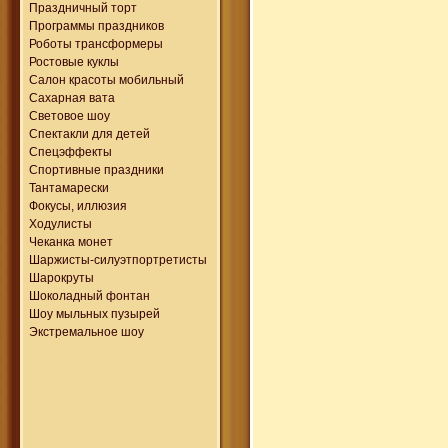
Праздничный торт
Программы праздников
Роботы трансформеры
Ростовые куклы
Салон красоты мобильный
Сахарная вата
Световое шоу
Спектакли для детей
Спецэффекты
Спортивные праздники
Тантамарески
Фокусы, иллюзия
Ходулисты
Чеканка монет
Шаржисты-силуэтпортретисты
Шарокруты
Шоколадный фонтан
Шоу мыльных пузырей
Экстремальное шоу